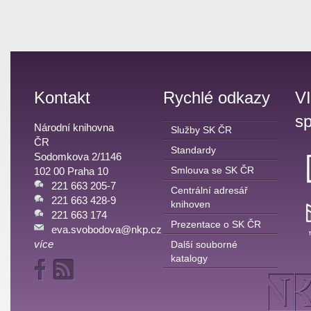
Kontakt
Rychlé odkazy
V
sp
Národní knihovna
Služby SK ČR
ČR
Standardy
Sodomkova 2/1146
Smlouva se SK ČR
102 00 Praha 10
221 663 205-7
Centrální adresář
221 663 428-9
knihoven
221 663 174
Prezentace o SK ČR
eva.svobodova@nkp.cz
více
Další souborné
katalogy