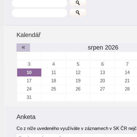
Kalendář
«
srpen 2026
3
4
5
6
7
10
11
12
13
14
17
18
19
20
21
24
25
26
27
28
31
Anketa
Co z níže uvedeného využíváte v záznamech v SK ČR nejča