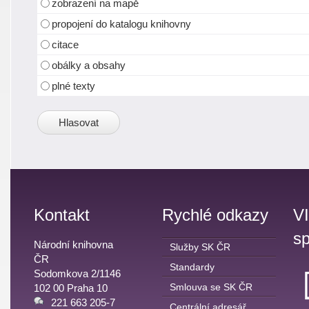
zobrazení na mapě
propojení do katalogu knihovny
citace
obálky a obsahy
plné texty
Kontakt
Rychlé odkazy
V
sp
Národní knihovna
Služby SK ČR
ČR
Standardy
Sodomkova 2/1146
Smlouva se SK ČR
102 00 Praha 10
221 663 205-7
Centrální adresář