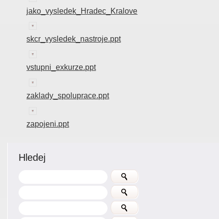
jako_vysledek_Hradec_Kralove
skcr_vysledek_nastroje.ppt
vstupni_exkurze.ppt
zaklady_spoluprace.ppt
zapojeni.ppt
Hledej