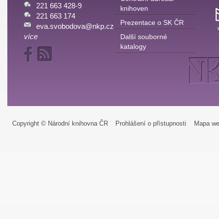
221 663 428-9
knihoven
221 663 174
Prezentace o SK ČR
eva.svobodova@nkp.cz
více
Další souborné
katalogy
Copyright © Národní knihovna ČR
Prohlášení o přístupnosti
Mapa we