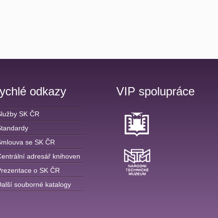
ychlé odkazy
VIP spolupráce
Služby SK ČR
Standardy
Smlouva se SK ČR
entrální adresář knihoven
Prezentace o SK ČR
alší souborné katalogy