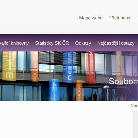
Mapa webu
Přístupnost
vající knihovny
Statistiky SK ČR
Odkazy
Nejčastější dotazy
Nac