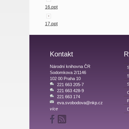
16.ppt
17.ppt
Kontakt
R
Národní knihovna ČR
Sodomkova 2/1146
102 00 Praha 10
221 663 205-7
221 663 428-9
C
221 663 174
eva.svobodova@nkp.cz
více
D