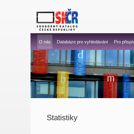
O nás
Databáze pro vyhledávání
Pro přispí
Statistiky