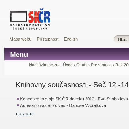
Mapa webu
Přístupnost
English
Menu
Nacházíte se zde:
Úvod
›
O nás
›
Prezentace
›
Rok 20
Knihovny současnosti - Seč 12.-14
Koncepce rozvoje SK ČR do roku 2010 - Eva Svobodová
Adresář o vás a pro vás - Danuše Vyorálková
10.02.2016