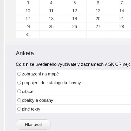
3
4
5
6
7
10
11
12
13
14
17
18
19
20
21
24
25
26
27
28
31
Anketa
Co z níže uvedeného využíváte v záznamech v SK ČR nejča
zobrazení na mapě
propojení do katalogu knihovny
citace
obálky a obsahy
plné texty