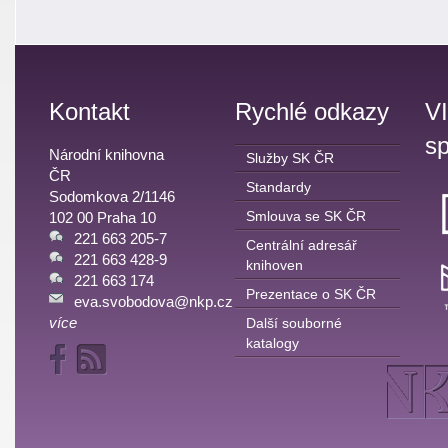
Kontakt
Rychlé odkazy
V
sp
Národní knihovna
Služby SK ČR
ČR
Standardy
Sodomkova 2/1146
Smlouva se SK ČR
102 00 Praha 10
221 663 205-7
Centrální adresář
221 663 428-9
knihoven
221 663 174
Prezentace o SK ČR
eva.svobodova@nkp.cz
více
Další souborné
katalogy