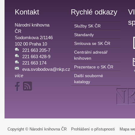
Kontakt
Rychlé odkazy
V
sp
Národní knihovna
Služby SK ČR
ČR
Standardy
Sodomkova 2/1146
Smlouva se SK ČR
102 00 Praha 10
221 663 205-7
Centrální adresář
221 663 428-9
knihoven
221 663 174
Prezentace o SK ČR
eva.svobodova@nkp.cz
více
Další souborné
katalogy
Copyright © Národní knihovna ČR
Prohlášení o přístupnosti
Mapa we