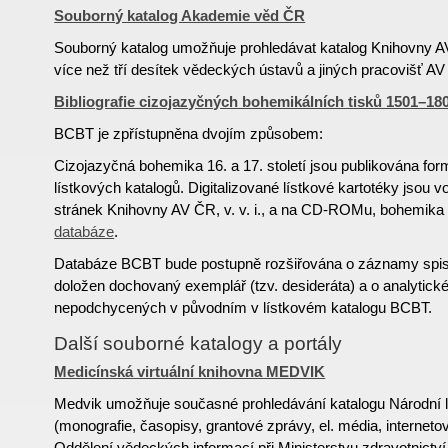
Souborný katalog Akademie věd ČR
Souborný katalog umožňuje prohledávat katalog Knihovny A
více než tří desítek vědeckých ústavů a jiných pracovišť A
Bibliografie cizojazyčných bohemikálních tisků 1501–1
BCBT je zpřístupněna dvojím způsobem:
Cizojazyčná bohemika 16. a 17. století jsou publikována f
lístkových katalogů. Digitalizované lístkové kartotéky jsou 
stránek Knihovny AV ČR, v. v. i., a na CD-ROMu, bohemika 1
databáze
.
Databáze BCBT bude postupně rozšiřována o záznamy spisů
doložen dochovaný exemplář (tzv. desideráta) a o analytick
nepodchycených v původním v lístkovém katalogu BCBT.
Další souborné katalogy a portály
Medicínská virtuální knihovna MEDVIK
Medvik umožňuje současné prohledávání katalogu Národní 
(monografie, časopisy, grantové zprávy, el. média, internetov
Oddělení vědeckých informací při Ministerstvu zdravotnictv