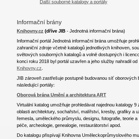
Další souborné katalogy a portály
Informační brány
Knihovny.cz
(
dříve
JIB
- Jednotná informační brána)
Informační portál Jednotná informační brána umožňuje proh
zahraniční zdroje včetně katalogů jednotlivých knihoven, s
světových souborných katalogů a volně dostupných i licen
konci roku 2018 byl portál uzavřen a jeho služby nahradil od
Knihovny.cz
.
JIB zároveň zastřešuje postupně budovanou síť oborových 
následující portály:
Oborová brána Umění a architektura ART
Virtuální katalog umožňuje prohledávat najednou katalogy 
oblasti architektury, sochařství, malířství, kresby, grafiky a 
řemesla, uměleckého průmyslu, designu, fotografie, teorie a
péče, archeologie, genealogie, restaurátorství apod.
Do katalogu přispívají Knihovna Uměleckoprůmyslového mu