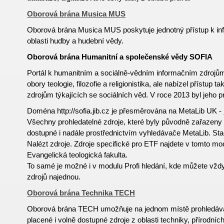
Oborová brána Musica MUS
Oborová brána Musica MUS poskytuje jednotný přístup k i
oblasti hudby a hudební vědy.
Oborová brána Humanitní a společenské vědy SOFIA
Portál k humanitním a sociálně-vědním informačním zdroj
obory teologie, filozofie a religionistika, ale nabízel přístup
zdrojům týkajících se sociálních věd. V roce 2013 byl jeho 
Doména http://sofia.jib.cz je přesměrována na MetaLib UK -
Všechny prohledatelné zdroje, které byly původně zařazeny 
dostupné i nadále prostřednictvím vyhledávače MetaLib. Sta
Nalézt zdroje. Zdroje specifické pro ETF najdete v tomto m
Evangelická teologická fakulta.
To samé je možné i v modulu Profi hledání, kde můžete vždy
zdrojů najednou.
Oborová brána Technika TECH
Oborová brána TECH umožňuje na jednom místě prohledávat
placené i volně
dostupné
zdroje z oblasti techniky, přírodníc