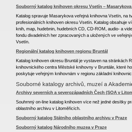
Souborný katalog knihoven okresu Vsetín – Masarykova 
Katalog spravuje Masarykova veřejná knihovna Vsetín, na tv
profesionálních knihoven okresu Vsetín. Katalog obsahuje v
knih, map, hudebnin, hudebních CD, CD-ROM, audio- a vide
fondu divadelních her zpracovaných a uložených ve veřejn
Vsetín.
Regionální katalog knihoven regionu Bruntál
Katalog knihoven okresu Bruntál je vystaven na stránkách R
knihovnického centra Městské knihovny v Bruntále, které h
poskytuje veřejným knihovnám v regionu základní knihovnic
Souborné katalogy archivů, muzeí a Akadem
Archivy severních a severozápadních Čech (SOA v Litom
Souhrnný on-line katalog knihoven více než jedné desítky pr
oblastního archivu v Litoměřicích.
Souborný katalog Státního oblastního archivu v Praze
Souborný katalog Národního muzea v Praze