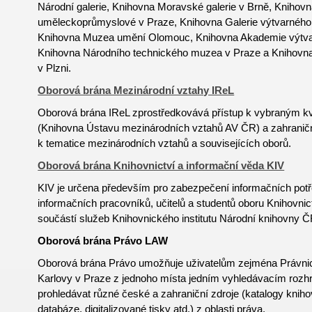
Národní galerie, Knihovna Moravské galerie v Brně, Knihov
uměleckoprůmyslové v Praze, Knihovna Galerie výtvarného
Knihovna Muzea umění Olomouc, Knihovna Akademie výtva
Knihovna Národního technického muzea v Praze a Knihov
v Plzni.
Oborová brána Mezinárodní vztahy IReL
Oborová brána IReL zprostředkovává přístup k vybraným k
(Knihovna Ústavu mezinárodních vztahů AV ČR) a zahrani
k tematice mezinárodních vztahů a souvisejících oborů.
Oborová brána Knihovnictví a informační věda KIV
KIV je určena především pro zabezpečení informačních potř
informačních pracovníků, učitelů a studentů oboru
Knihovnic
součástí služeb Knihovnického institutu Národní knihovny Č
Oborová brána Právo LAW
Oborová brána Právo umožňuje uživatelům zejména Právnick
Karlovy v Praze z jednoho místa jedním vyhledávacím rozh
prohledávat různé české a zahraniční zdroje (katalogy kniho
databáze, digitalizované tisky atd.) z oblasti práva.