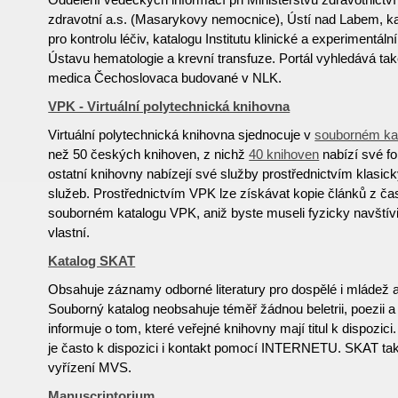
zdravotní a.s. (Masarykovy nemocnice), Ústí nad Labem, ka
pro kontrolu léčiv, katalogu Institutu klinické a experimentál
Ústavu hematologie a krevní transfuze. Portál vyhledává také
medica Čechoslovaca budované v NLK.
VPK - Virtuální polytechnická knihovna
Virtuální polytechnická knihovna sjednocuje v
souborném ka
než 50 českých knihoven, z nichž
40 knihoven
nabízí své f
ostatní knihovny nabízejí své služby prostřednictvím klasi
služeb. Prostřednictvím VPK lze získávat kopie článků z č
souborném katalogu VPK, aniž byste museli fyzicky navštívi
vlastní.
Katalog SKAT
Obsahuje záznamy odborné literatury pro dospělé i mládež a r
Souborný katalog neobsahuje téměř žádnou beletrii, poezii a
informuje o tom, které veřejné knihovny mají titul k dispozic
je často k dispozici i kontakt pomocí INTERNETU. SKAT tak
vyřízení MVS.
Manuscriptorium