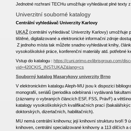
Jednotné rozhraní TECHu umožňuje vyhledávat plné texty z
Univerzitní souborné katalogy
Centrální vyhledávač Univerzity Karlovy
UKAŽ
(centrální vyhledávač Univerzity Karlovy) umožňuje 
tištěné, digitalizované a elektronické informační zdroje dost
Z jednoho místa tak můžete snadno vyhledávat knihy, článk
vysokoškolské práce, konferenční materiály atd. potřebné ke
Vstup do katalogu :
https://cuni.primo.exlibrisgroup.com/dis
vid=420CKIS_INST:UKAZ&lang=cs
Souborný katalog Masarykovy univerzity Brno
V elektronickém katalogu Aleph-MU jsou k dispozici bibliog
monografií, seriálů (periodika odebíraná i vydávaná fakultam
(záznamy o vybraných článcích ESF, FSS, PrávF) a většinou 
katalogy vysokoškolských kvalifikačních prací (bakalářský
doktorských, dizertačních, habilitačních).
MU nemá centrální knihovnu; její knihovní strukturu tvoří 9 ú
knihoven, centrální specializované knihovny a 113 dílčích a