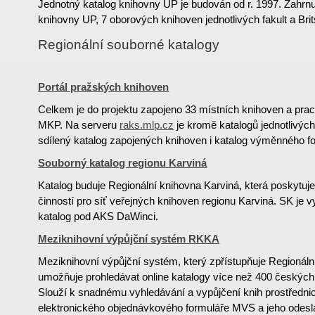
Jednotný katalog knihovny UP je budován od r. 1997. Zahrnu
knihovny UP, 7 oborových knihoven jednotlivých fakult a Bri
Regionální souborné katalogy
Portál pražských knihoven
Celkem je do projektu zapojeno 33 místních knihoven a pr
MKP. Na serveru
raks.mlp.cz
je kromě katalogů jednotlivýc
sdílený katalog zapojených knihoven i katalog výměnného 
Souborný katalog regionu Karviná
Katalog buduje Regionální knihovna Karviná, která poskytuj
činností pro síť veřejných knihoven regionu Karviná. SK je v
katalog pod AKS DaWinci.
Meziknihovní výpůjční systém RKKA
Meziknihovní výpůjční systém, který zpřístupňuje Regionáln
umožňuje prohledávat online katalogy více než 400 českých
Slouží k snadnému vyhledávání a vypůjčení knih prostředn
elektronického objednávkového formuláře MVS a jeho odesl