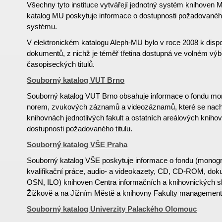
Všechny tyto instituce vytvářejí jednotný systém knihoven M
katalog MU poskytuje informace o dostupnosti požadované
systému.
V elektronickém katalogu Aleph-MU bylo v roce 2008 k dispoz
dokumentů, z nichž je téměř třetina dostupná ve volném výb
časopiseckých titulů.
Souborný katalog VUT Brno
Souborný katalog VUT Brno obsahuje informace o fondu mon
norem, zvukových záznamů a videozáznamů, které se nachá
knihovnách jednotlivých fakult a ostatních areálových knihov
dostupnosti požadovaného titulu.
Souborný katalog VŠE Praha
Souborný katalog VŠE poskytuje informace o fondu (monogr
kvalifikační práce, audio- a videokazety, CD, CD-ROM, d
OSN, ILO) knihoven Centra informačních a knihovnických 
Žižkově a na Jižním Městě a knihovny Fakulty managementu
Souborný katalog Univerzity Palackého Olomouc