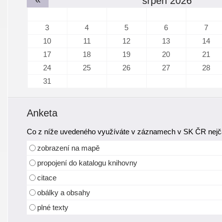
srpen 2026
3
4
5
6
7
10
11
12
13
14
17
18
19
20
21
24
25
26
27
28
31
Anketa
Co z níže uvedeného využíváte v záznamech v SK ČR nejča
zobrazení na mapě
propojení do katalogu knihovny
citace
obálky a obsahy
plné texty