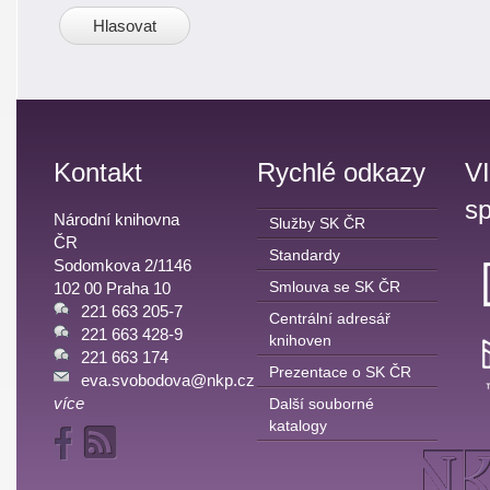
Kontakt
Rychlé odkazy
V
sp
Národní knihovna
Služby SK ČR
ČR
Standardy
Sodomkova 2/1146
Smlouva se SK ČR
102 00 Praha 10
221 663 205-7
Centrální adresář
221 663 428-9
knihoven
221 663 174
Prezentace o SK ČR
eva.svobodova@nkp.cz
více
Další souborné
katalogy