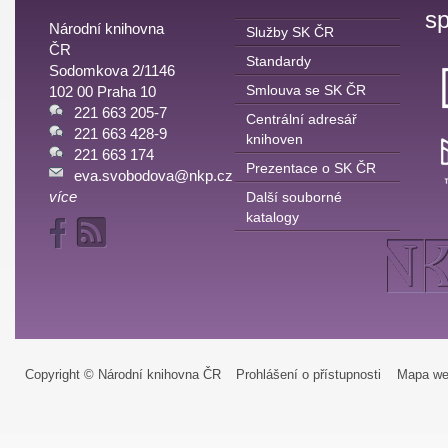
sp
Národní knihovna
Služby SK ČR
ČR
Standardy
Sodomkova 2/1146
Smlouva se SK ČR
102 00 Praha 10
221 663 205-7
Centrální adresář
221 663 428-9
knihoven
221 663 174
Prezentace o SK ČR
eva.svobodova@nkp.cz
více
Další souborné
katalogy
Copyright © Národní knihovna ČR
Prohlášení o přístupnosti
Mapa we