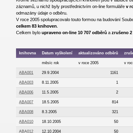
záznamů, u nichž byly prostřednictvím on-line formuláře
v r
odmazány údaje o odběru.
V roce 2005 spolupracovalo touto formou na budování Soub
celkem 83 knihoven
.
Celkem bylo
upraveno on-line 10 707 odběrů
a
zrušeno 2
knihovna
Datum vyškolení
aktualizováno odběrů
zruš
měsíc rok
v roce 2005
v ro
ABA001
29.9.2004
1161
ABA003
8.11.2005
1
ABA006
11.5.2005
2
ABA007
18.5.2005
814
ABA008
8.3.2005
321
ABA010
18.10.2005
50
ABA012
12.10.2004
50