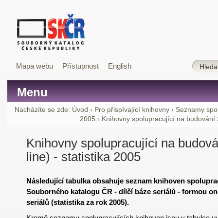
Mapa webu
Přístupnost
English
Menu
Nacházíte se zde:
Úvod
›
Pro přispívající knihovny
›
Seznamy spol
2005
›
Knihovny spolupracující na budování S
Knihovny spolupracující na budov
line) - statistika 2005
Následující tabulka obsahuje seznam knihoven spolupra
Souborného katalogu ČR - dílčí báze seriálů - formou on
seriálů (statistika za rok 2005).
Kromě seznamu spolupracujících knihoven jsou v tabulce u