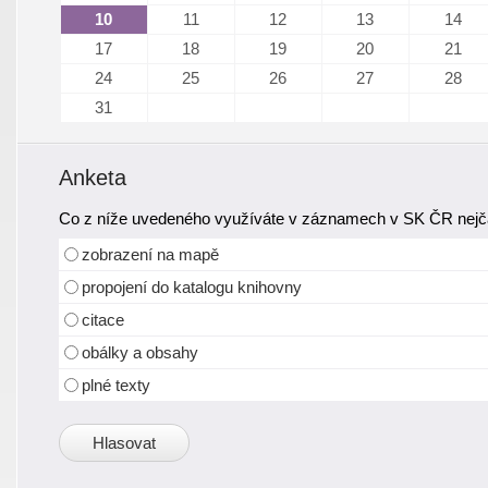
10
11
12
13
14
17
18
19
20
21
24
25
26
27
28
31
Anketa
Co z níže uvedeného využíváte v záznamech v SK ČR nejča
zobrazení na mapě
propojení do katalogu knihovny
citace
obálky a obsahy
plné texty