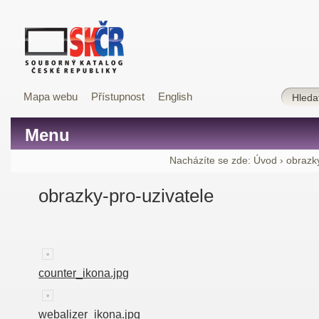
Mapa webu
Přístupnost
English
Menu
Nacházíte se zde:
Úvod
›
obrazk
obrazky-pro-uzivatele
counter_ikona.jpg
webalizer_ikona.jpg