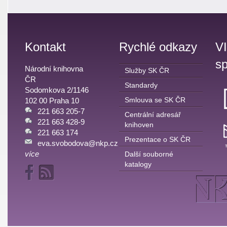
Kontakt
Rychlé odkazy
V
sp
Národní knihovna
Služby SK ČR
ČR
Standardy
Sodomkova 2/1146
Smlouva se SK ČR
102 00 Praha 10
221 663 205-7
Centrální adresář
221 663 428-9
knihoven
221 663 174
Prezentace o SK ČR
eva.svobodova@nkp.cz
více
Další souborné
katalogy