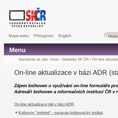
Mapa webu
Přístupnost
English
Menu
Nacházíte se zde:
Úvod
›
Statistiky SK ČR
›
On-line aktuali
On-line aktualizace v bázi ADR (st
Zájem knihoven o využívání on-line formuláře pro
Adresáři knihoven a informačních institucí ČR v 
On-line aktualizace dat v bázi ADR
Knihovny "veřejné" - spravuje knihovnický institut