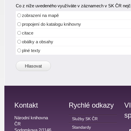
Co z níže uvedeného využíváte v záznamech v SK ČR nejča
zobrazení na mapě
propojení do katalogu knihovny
citace
obálky a obsahy
plné texty
Kontakt
Rychlé odkazy
V
sp
Národní knihovna
Služby SK ČR
ČR
Standardy
Sodomkova 2/1146