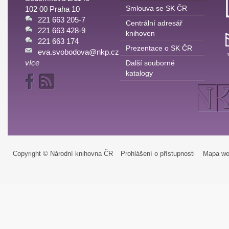
Smlouva se SK ČR
102 00 Praha 10
221 663 205-7
Centrální adresář
221 663 428-9
knihoven
221 663 174
Prezentace o SK ČR
eva.svobodova@nkp.cz
více
Další souborné
katalogy
Copyright © Národní knihovna ČR
Prohlášení o přístupnosti
Mapa we