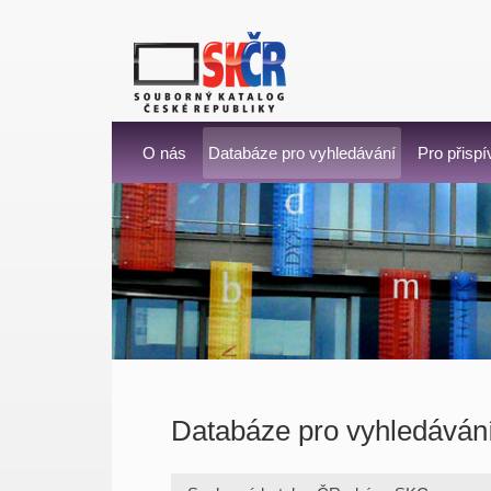
O nás
Databáze pro vyhledávání
Pro přispí
Databáze pro vyhledáván