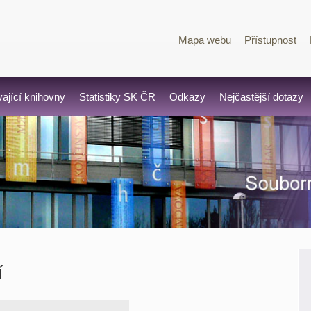
Mapa webu
Přístupnost
vající knihovny
Statistiky SK ČR
Odkazy
Nejčastější dotazy
í