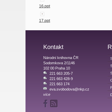
16.ppt
17.ppt
Kontakt
R
Národní knihovna ČR
Sodomkova 2/1146
102 00 Praha 10
221 663 205-7
221 663 428-9
C
221 663 174
eva.svobodova@nkp.cz
více
D