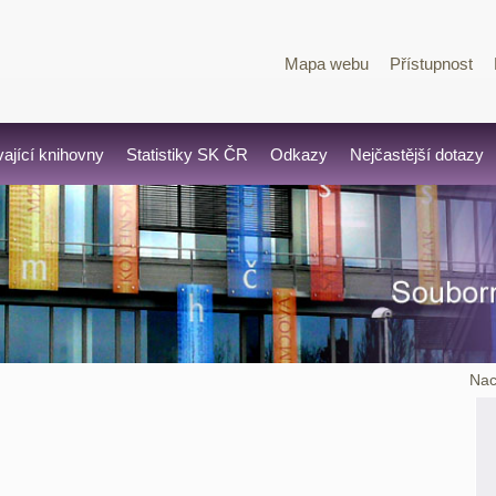
Mapa webu
Přístupnost
vající knihovny
Statistiky SK ČR
Odkazy
Nejčastější dotazy
Nac