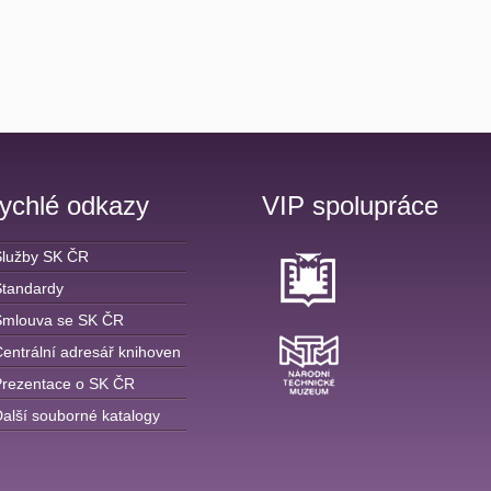
ychlé odkazy
VIP spolupráce
Služby SK ČR
Standardy
Smlouva se SK ČR
entrální adresář knihoven
Prezentace o SK ČR
alší souborné katalogy