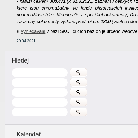
- nabízí celkem
308.471
(k 31.3.2021) záznamů českých i za
které jsou shromážděny ve fondu přispívajících institu
podmnožinou báze Monografie a speciální dokumenty) Do t
zařazeny dokumenty vydané před rokem 1800 (včetně roku 
K
vyhledávání
v bázi SKC i dílčích bázích je určeno webové
29.04.2021
Hledej
Kalendář