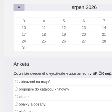
«
srpen 2026
3
4
5
6
7
10
11
12
13
14
17
18
19
20
21
24
25
26
27
28
31
Anketa
Co z níže uvedeného využíváte v záznamech v SK ČR nejča
zobrazení na mapě
propojení do katalogu knihovny
citace
obálky a obsahy
plné texty