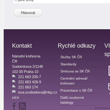
Kontakt
Rychlé odkazy
V
sp
Národní knihovna
Služby SK ČR
ČR
Standardy
Sodomkova 2/1146
Smlouva se SK ČR
102 00 Praha 10
221 663 205-7
Centrální adresář
221 663 428-9
knihoven
221 663 174
Prezentace o SK ČR
eva.svobodova@nkp.cz
více
Další souborné
katalogy