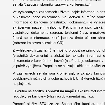
seriálů (časopisy, sborníky, zprávy z konferencí…).
Ve vyhledaných záznamech uživatel najde informaci o dos
o knihovně nebo knihovnách, ve kterých si může vyhle
Informace o knihovně (vlastníkovi dokumentu) je vyjád
zkráceným názvem knihovny. Kliknutím na siglu získá u
vlastníkovi dokumentu (adresu, telefonní čísla, e-mailo
Jedná se o informace, které jsou za tímto účelem s
(Adresář knihoven a institucí ČR).
Z vyhledaných záznamů je možno propojit se přímo do lok
(vlastníků dokumentů) a získat tak aktuální informaci 
dokumentu v konkrétní knihovně (např. zda je dokument v 
je právě vypůjčen). Propojení se aktivuje tlačítkem
lokální 
V záznamech seriálů jsou kromě sigly a zkratky knihov
odebíraných ročnících a době uchování. U některých titulů 
na plný text.
Kliknutím na tlačítko
zobrazit na mapě
získá uživatel info
republiky se knihovny (vlastníci dokumentu) nachází.
Pomocí služby SFX lze ze Souborného katalogu prohled