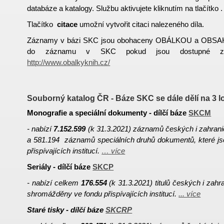
databáze a katalogy. Službu aktivujete kliknutím na tlačítko .
Tlačítko
citace
umožní vytvořit citaci nalezeného díla.
Záznamy v bázi SKC jsou obohaceny OBÁLKOU a OBSAHE
do záznamu v SKC pokud jsou dostupné z o
http://www.obalkyknih.cz/
Souborný katalog ČR - Báze SKC se dále dělí na 3 l
Monografie a speciální dokumenty - dílčí báze
SKCM
- nabízí
7.152.599
(k 31.3.2021) záznamů českých i zahranič
a 581.194 záznamů speciálních druhů dokumentů, které j
přispívajících institucí.
…
více
Seriály - dílčí báze
SKCP
- nabízí celkem
176.554
(k 31.3.2021) titulů českých i zahra
shromážděny ve fondu přispívajících institucí.
... v
íce
Staré tisky - dílčí báze
SKCRP