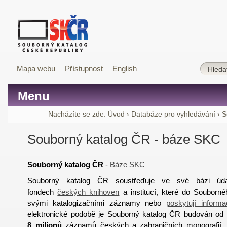
Mapa webu
Přístupnost
English
Menu
Nacházíte se zde:
Úvod
›
Databáze pro vyhledávání
›
S
Souborný katalog ČR - báze SKC
Souborný katalog ČR
-
Báze SKC
Souborný katalog ČR soustřeďuje ve své bázi úd
fondech
českých knihoven
a institucí, které do Souborné
svými katalogizačními záznamy nebo
poskytují inform
elektronické podobě je Souborný katalog ČR budován od 
8 milionů
záznamů českých a zahraničních monografií, 