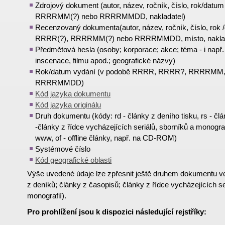
Zdrojový dokument (autor, název, ročník, číslo, rok/dat
RRRRMM(?) nebo RRRRMMDD, nakladatel)
Recenzovaný dokumenta(autor, název, ročník, číslo, rok
RRRR(?), RRRRMM(?) nebo RRRRMMDD, místo, naklad
Předmětová hesla (osoby; korporace; akce; téma - i např
inscenace, filmu apod.; geografické názvy)
Rok/datum vydání (v podobě RRRR, RRRR?, RRRRM
RRRRMMDD)
Kód jazyka dokumentu
Kód jazyka originálu
Druh dokumentu (kódy: rd - články z deního tisku, rs - čl
-články z řídce vycházejících seriálů, sborníků a monografi
www, of - offline články, např. na CD-ROM)
Systémové číslo
Kód geografické oblasti
Výše uvedené údaje lze zpřesnit ještě druhem dokumentu ve
z deníků; články z časopisů; články z řídce vycházejících se
monografií).
Pro prohlížení jsou k dispozici následující rejstříky: