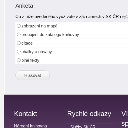
Anketa
Co z níže uvedeného využíváte v záznamech v SK ČR nejča
zobrazení na mapě
propojení do katalogu knihovny
citace
obálky a obsahy
plné texty
Kontakt
Rychlé odkazy
V
sp
Národní knihovna
Služby SK ČR