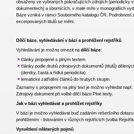
obsaženy ve vybraných pokračujících zdrojích (periodicky 
dokumentech) a sbornících, v malé míře v monografiích v
Báze vzniká v rámci Souborného katalogu ČR. Podrobnost 
excerpovaných titulů se mění.
Dílčí báze, vyhledávání v bázi a prohlížení rejstříků
Vyhledávání je možno omezit na
dílčí báze
:
články propojené s plným textem
články podle druhů zdrojových dokumentů (titulů) dělených
(deníky, častá a řídká periodicita)
tematické zatřídění článků do hrubých skupin
Záznamy s propojením na plný text je možno vyhledat např.
Zdrojový dokument při volbě dílčí báze Plné texty.
Jak v bázi vyhledávat a prohlížet rejstříky
V bázi je možno vyhledávat buď zadáním rešeršního dotazu
prohlížením - listováním v různých rejstřících (volba Rejstřík
Vysvětlení některých pojmů