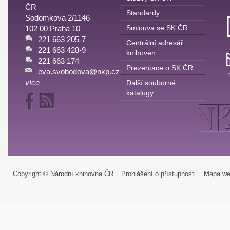
ČR
Standardy
Sodomkova 2/1146
Smlouva se SK ČR
102 00 Praha 10
221 663 205-7
Centrální adresář
221 663 428-9
knihoven
221 663 174
Prezentace o SK ČR
eva.svobodova@nkp.cz
více
Další souborné
katalogy
Copyright © Národní knihovna ČR
Prohlášení o přístupnosti
Mapa we