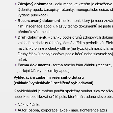
Zdrojový dokument
- dokument, ve kterém je obsažen/a 
týdeníky apod., časopisy, ročenky, monografické edice, s
vydané publikace).
Recenzovaný dokument
- dokument, který je recenzován
film, inscenace apod.). Názvy těchto dokumentů se ještě 
předmětovém hesle.
Druh dokumentu
- články podle druhů zdrojových dokume
základě periodicity (deníky, častá a řídká periodicita). Ele
na články online a články offline (na fyzických nosičích,
Druhy článků lze vyhledávat podle kódů nebo slovních vyj
níže).
Forma dokumentu
- forma a/nebo žánr článku (recenze, 
jubilejní články, polemiky apod.).
Vyhledávání zadáním rešeršního dotazu
(základní vyhledávání, rozšířené vyhledávání)
K vyhledáváni je možno použít společný soubor slov ze vš
nebo lze specifikovat určité pole, které má zadané slovo ob
Název článku
Autor (osoba, korporace, akce - např. konference atd.)