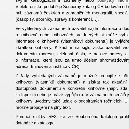
svými katalogizačními záznamy nebo
poskytují info
V elektronické podobě je Souborný katalog ČR budován od r
mil. záznamů českých a zahraničních monografií, speciál
(časopisy, sborníky, zprávy z konferencí…).
Ve vyhledaných záznamech uživatel najde informaci o dos
o knihovně nebo knihovnách, ve kterých si může vyhle
Informace o knihovně (vlastníkovi dokumentu) je vyjádře
zkratkou knihovny. Kliknutím na siglu získá uživatel víc
dokumentu (adresu, telefonní čísla, e-mailové adresy 
o informace, které jsou za tímto účelem shromažďov
adresář knihoven a institucí v ČR).
Z řady vyhledaných záznamů je možné propojit se přím
knihoven (vlastníků dokumentů) a získat tak aktuální
dostupnosti dokumentu v konkrétní knihovně (např. zda
k dispozici nebo je právě vypůjčen). V záznamech seriálů 
knihovny uvedeny také údaje o odebíraných ročnících. U ně
možné propojení na plný text.
Pomocí služby SFX lze ze Souborného katalogu prohled
databáze a katalogy.