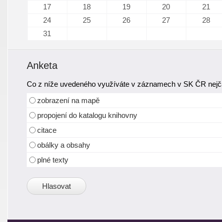
17
18
19
20
21
24
25
26
27
28
31
Anketa
Co z níže uvedeného využíváte v záznamech v SK ČR nejča
zobrazení na mapě
propojení do katalogu knihovny
citace
obálky a obsahy
plné texty