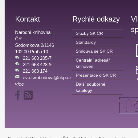
Kontakt
Rychlé odkazy
V
sp
Národní knihovna
Služby SK ČR
ČR
Standardy
Sodomkova 2/1146
Smlouva se SK ČR
102 00 Praha 10
221 663 205-7
Centrální adresář
221 663 428-9
knihoven
221 663 174
Prezentace o SK ČR
eva.svobodova@nkp.cz
více
Další souborné
katalogy