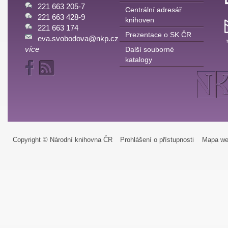
221 663 205-7
Centrální adresář
221 663 428-9
knihoven
221 663 174
Prezentace o SK ČR
eva.svobodova@nkp.cz
více
Další souborné
katalogy
Copyright © Národní knihovna ČR
Prohlášení o přístupnosti
Mapa we