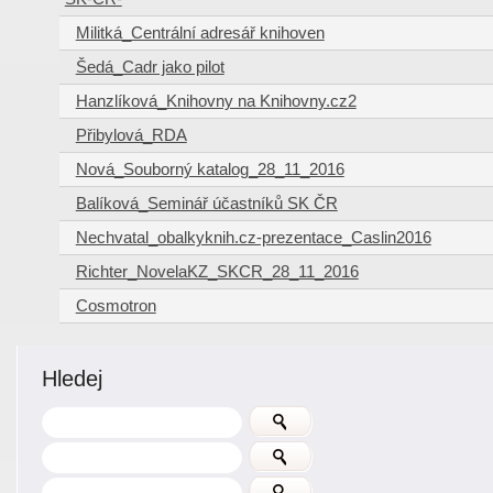
Militká_Centrální adresář knihoven
Šedá_Cadr jako pilot
Hanzlíková_Knihovny na Knihovny.cz2
Přibylová_RDA
Nová_Souborný katalog_28_11_2016
Balíková_Seminář účastníků SK ČR
Nechvatal_obalkyknih.cz-prezentace_Caslin2016
Richter_NovelaKZ_SKCR_28_11_2016
Cosmotron
Hledej