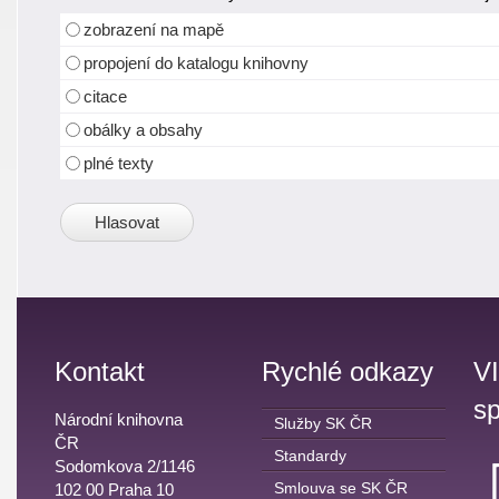
zobrazení na mapě
propojení do katalogu knihovny
citace
obálky a obsahy
plné texty
Kontakt
Rychlé odkazy
V
sp
Národní knihovna
Služby SK ČR
ČR
Standardy
Sodomkova 2/1146
Smlouva se SK ČR
102 00 Praha 10