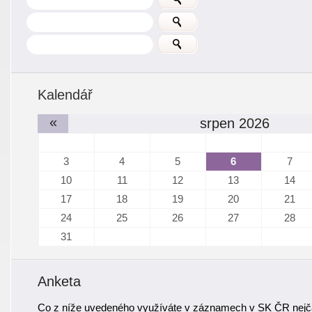
Kalendář
«
srpen 2026
3
4
5
6
7
10
11
12
13
14
17
18
19
20
21
24
25
26
27
28
31
Anketa
Co z níže uvedeného využíváte v záznamech v SK ČR nejča