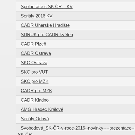
Spolupráce s SK ČR _ KV
Seriály 2016 KV
CADR Uherské Hradiště
SDRUK pro CADR květen
CADR Plzeň
CADR Ostrava
SKC Ostrava
SKC pro VUT
SKC pro MZK
CADR pro MZK
CADR Kladno
AMG Hradec Králové
Seriály Orlová
Svobodová_SK-ČR-v-roce-2016--novinky----prezentace--
SK-ČR-