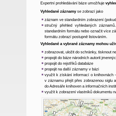
Expertní prohledávání báze umožňuje
vyhle
Vyhledané záznamy
se zobrazí jako
záznam ve standardním zobrazení (pokud
stručný přehled vyhledaných záznamů
standardním formátu nebo označit více z
formátu zobrazí postupně listováním.
Vyhledané a vybrané záznamy mohou uživ
zobrazovat, uložit do schránky, tisknout 
propojit do báze národních autorit jmenný
propojit do rejstříků databáze
propojit na další záznamy v bázi
využít k získání informací o knihovnách 
v záznamu přejít přes zobrazenou siglu 
do Adresáře knihoven a informačních insti
využít k zobrazení vlastníků dokumentu 