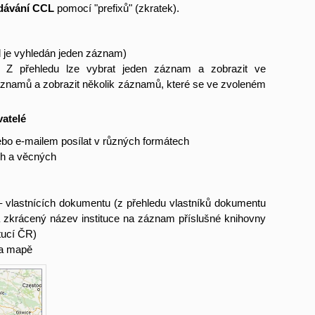
dávání CCL
pomocí "prefixů" (zkratek).
 je vyhledán jeden záznam)
. Z přehledu lze vybrat jeden záznam a zobrazit ve
áznamů a zobrazit několik záznamů, které se ve zvoleném
atelé
nebo e-mailem posílat v různých formátech
ch a věcných
– vlastnících dokumentu (z přehledu vlastníků dokumentu
a zkrácený název instituce na záznam příslušné knihovny
tucí ČR)
na mapě