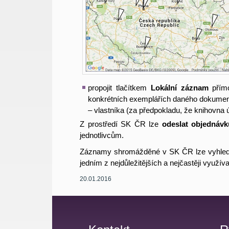
propojit tlačítkem
Lokální záznam
přímo
konkrétních exemplářích daného dokumentu
– vlastníka (za předpokladu, že knihovna 
Z prostředí SK ČR lze
odeslat objednáv
jednotlivcům.
Záznamy shromážděné v SK ČR lze vyhledá
jedním z nejdůležitějších a nejčastěji využí
20.01.2016