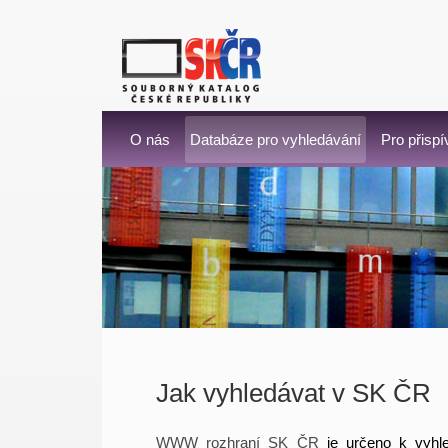
O nás
Databáze pro vyhledávání
Pro přispí
Jak vyhledávat v SK ČR
WWW rozhraní SK ČR
je určeno k vyhle