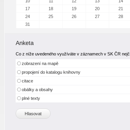
10
11
12
13
14
17
18
19
20
21
24
25
26
27
28
31
Anketa
Co z níže uvedeného využíváte v záznamech v SK ČR nejča
zobrazení na mapě
propojení do katalogu knihovny
citace
obálky a obsahy
plné texty