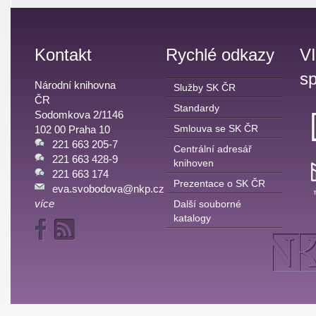
Kontakt
Rychlé odkazy
V
sp
Národní knihovna
Služby SK ČR
ČR
Standardy
Sodomkova 2/1146
Smlouva se SK ČR
102 00 Praha 10
221 663 205-7
Centrální adresář
221 663 428-9
knihoven
221 663 174
Prezentace o SK ČR
eva.svobodova@nkp.cz
více
Další souborné
katalogy