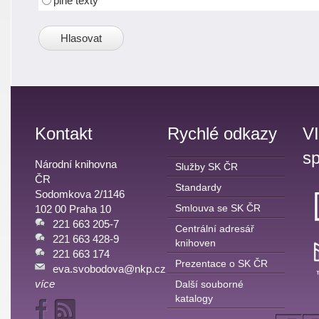
plné texty
Kontakt
Rychlé odkazy
V
sp
Národní knihovna
Služby SK ČR
ČR
Standardy
Sodomkova 2/1146
Smlouva se SK ČR
102 00 Praha 10
221 663 205-7
Centrální adresář
221 663 428-9
knihoven
221 663 174
Prezentace o SK ČR
eva.svobodova@nkp.cz
více
Další souborné
katalogy