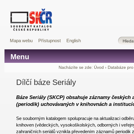
Mapa webu
Přístupnost
English
Menu
Nacházíte se zde:
Úvod
›
Databáze pro
Dílčí báze Seriály
Báze Seriály (SKCP) obsahuje záznamy českých a
(periodik) uchovávaných v knihovnách a institucí
Se souborným katalogem spolupracuje na aktualizaci odběru 
knihoven (vědeckých, vysokoškolských, odborných i veřejn
zahraničních seriálů vznikla převedením záznamů periodik z