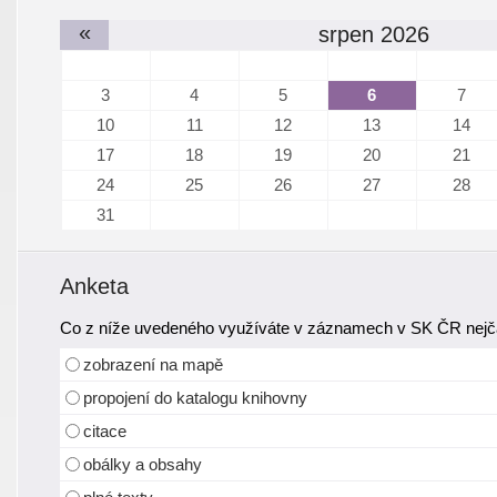
«
srpen 2026
3
4
5
6
7
10
11
12
13
14
17
18
19
20
21
24
25
26
27
28
31
Anketa
Co z níže uvedeného využíváte v záznamech v SK ČR nejča
zobrazení na mapě
propojení do katalogu knihovny
citace
obálky a obsahy