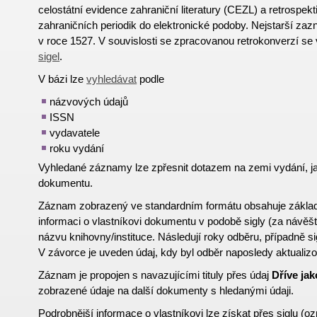
celostátní evidence zahraniční literatury (CEZL) a retrospekt
zahraničních periodik do elektronické podoby. Nejstarší z
v roce 1527. V souvislosti se zpracovanou retrokonverzí se
sigel
.
V bázi lze
vyhledávat
podle
názvových údajů
ISSN
vydavatele
roku vydání
Vyhledané záznamy lze zpřesnit dotazem na zemi vydání, 
dokumentu.
Záznam zobrazený ve standardním formátu obsahuje základní
informaci o vlastníkovi dokumentu v podobě sigly (za návě
názvu knihovny/instituce. Následují roky odběru, případně 
V závorce je uveden údaj, kdy byl odběr naposledy aktualiz
Záznam je propojen s navazujícími tituly přes údaj
Dříve jak
zobrazené údaje na další dokumenty s hledanými údaji.
Podrobnější informace o vlastníkovi lze získat přes
si
g
lu
(oz