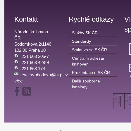
Kontakt
Rychlé odkazy
V
sp
Národní knihovna
Služby SK ČR
ČR
Standardy
Sodomkova 2/1146
Smlouva se SK ČR
102 00 Praha 10
221 663 205-7
Centrální adresář
221 663 428-9
knihoven
221 663 174
Prezentace o SK ČR
eva.svobodova@nkp.cz
více
Další souborné
katalogy