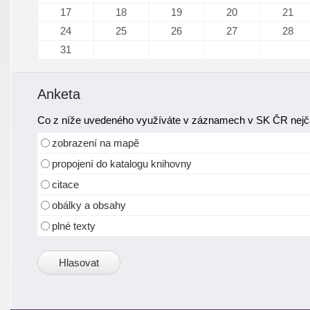
17
18
19
20
21
24
25
26
27
28
31
Anketa
Co z níže uvedeného využíváte v záznamech v SK ČR nejča
zobrazení na mapě
propojení do katalogu knihovny
citace
obálky a obsahy
plné texty