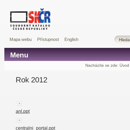
Mapa webu
Přístupnost
English
Menu
Nacházíte se zde:
Úvod
Rok 2012
anl.ppt
centralni_portal.ppt