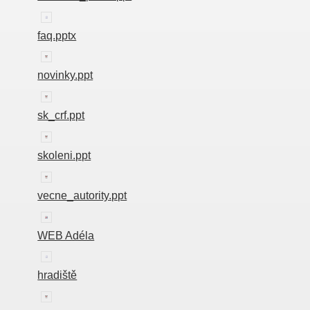
faq.pptx
novinky.ppt
sk_crf.ppt
skoleni.ppt
vecne_autority.ppt
WEB Adéla
hradiště