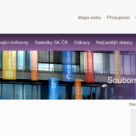
Mapa webu
Přístupnost
vající knihovny
Statistiky SK ČR
Odkazy
Nejčastější dotazy
Nac