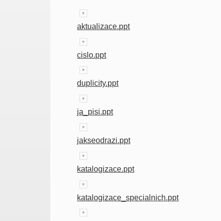
aktualizace.ppt
cislo.ppt
duplicity.ppt
ja_pisi.ppt
jakseodrazi.ppt
katalogizace.ppt
katalogizace_specialnich.ppt