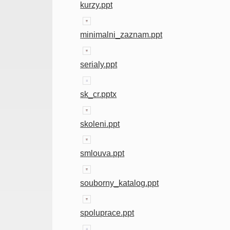
kurzy.ppt
minimalni_zaznam.ppt
serialy.ppt
sk_cr.pptx
skoleni.ppt
smlouva.ppt
souborny_katalog.ppt
spoluprace.ppt