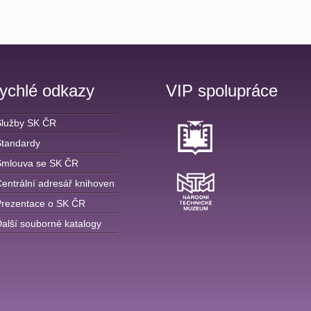
ychlé odkazy
VIP spolupráce
Služby SK ČR
Standardy
Smlouva se SK ČR
entrální adresář knihoven
Prezentace o SK ČR
alší souborné katalogy