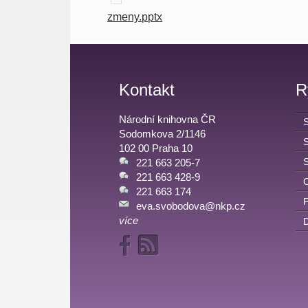
zmeny.pptx
Kontakt
R
Národní knihovna ČR
Sodomkova 2/1146
102 00 Praha 10
221 663 205-7
221 663 428-9
C
221 663 174
eva.svobodova@nkp.cz
více
D