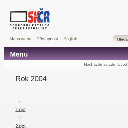
Mapa webu
Přístupnost
English
Menu
Nacházíte se zde:
Úvod
Rok 2004
1.ppt
2.ppt