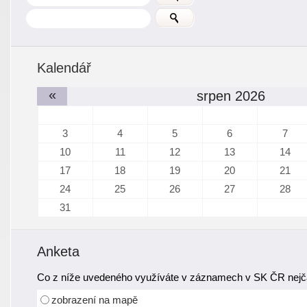
Kalendář
«
srpen 2026
3
4
5
6
7
10
11
12
13
14
17
18
19
20
21
24
25
26
27
28
31
Anketa
Co z níže uvedeného využíváte v záznamech v SK ČR nejča
zobrazení na mapě