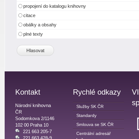
propojení do katalogu knihovny
citace
obálky a obsahy
plné texty
Kontakt
Rychlé odkazy
V
sp
Národní knihovna
Služby SK ČR
ČR
Standardy
Sodomkova 2/1146
Smlouva se SK ČR
102 00 Praha 10
221 663 205-7
Centrální adresář
221 663 428-9