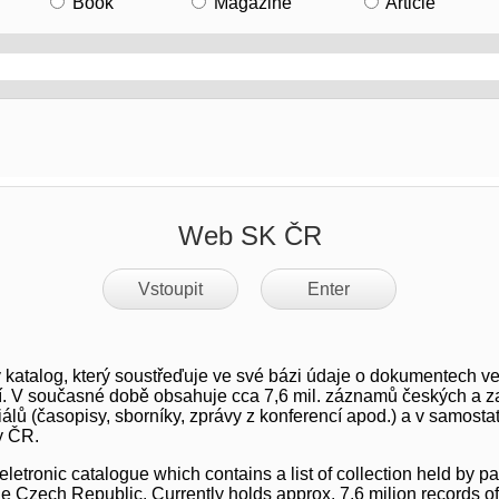
Book
Magazine
Article
Web SK ČR
Vstoupit
Enter
 katalog, který soustřeďuje ve své bázi údaje o dokumentech ve
cí. V současné době obsahuje cca 7,6 mil. záznamů českých a z
álů (časopisy, sborníky, zprávy z konferencí apod.) a v samost
y ČR.
etronic catalogue which contains a list of collection held by par
 the Czech Republic. Currently holds approx. 7,6 milion records 