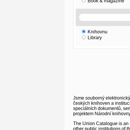
Book & magazine
Knihovnu
Library
Jsme souborný elektronický
českých knihoven a institu
speciálních dokumentů, seri
projektem Národní knihovn
The Union Catalogue is an el
other public institutions of