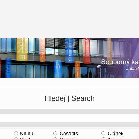
Hledej | Search
Knihu
Časopis
Článek