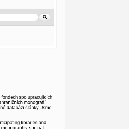
 fondech spolupracujících
ahraničních monografií,
atné databázi články. Jsme
ticipating libraries and
of monographs, special