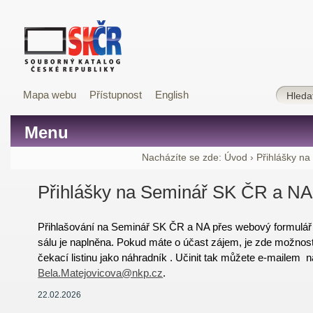
Mapa webu
Přístupnost
English
Menu
Nacházíte se zde:
Úvod
›
Přihlášky n
Přihlášky na Seminář SK ČR a NA
Přihlašování na Seminář SK ČR a NA přes webový formulář
sálu je naplněna.
Pokud máte o účast zájem, je zde možnost
čekací
listinu jako náhradník . Učinit tak můžete e-mailem 
Bela.Matejovicova@nkp.cz
.
22.02.2026