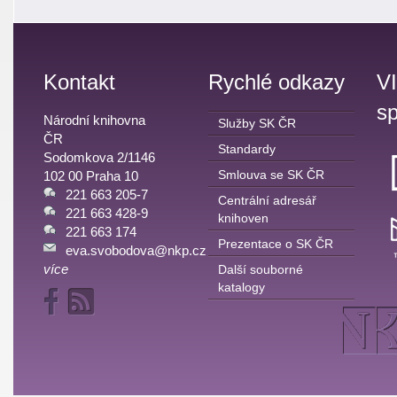
Kontakt
Rychlé odkazy
V
sp
Národní knihovna
Služby SK ČR
ČR
Standardy
Sodomkova 2/1146
Smlouva se SK ČR
102 00 Praha 10
221 663 205-7
Centrální adresář
221 663 428-9
knihoven
221 663 174
Prezentace o SK ČR
eva.svobodova@nkp.cz
více
Další souborné
katalogy