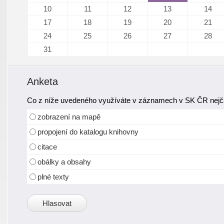
10
11
12
13
14
17
18
19
20
21
24
25
26
27
28
31
Anketa
Co z níže uvedeného využíváte v záznamech v SK ČR nejča
zobrazení na mapě
propojení do katalogu knihovny
citace
obálky a obsahy
plné texty