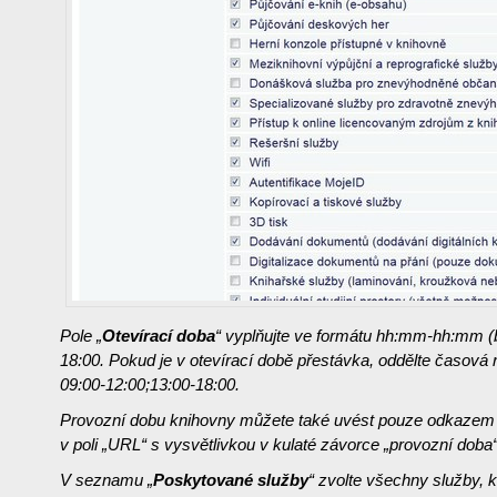
Pole „
Otevírací doba
“
vyplňujte ve formátu hh:mm-hh:mm 
18:00. Pokud je v otevírací době přestávka, oddělte časová
09:00-12:00;13:00-18:00.
Provozní dobu knihovny můžete také uvést pouze odkazem
v poli „URL“ s vysvětlivkou v kulaté závorce „provozní doba“
V seznamu „
Poskytované služby
“ zvolte všechny služby, 