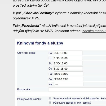
adresu, na kterou budou zasílány kopie objednávek MVS od
prostřednictvím SK ČR.
V poli
„
Kódování češtiny“
vyberte z nabídky kódování češtin
objednávek MVS.
Pole „
Poznámka“
slouží knihovně k uvedení jakékoli připo
údajům týkajícím se MVS, kontaktní adresa:
zdenka.manou