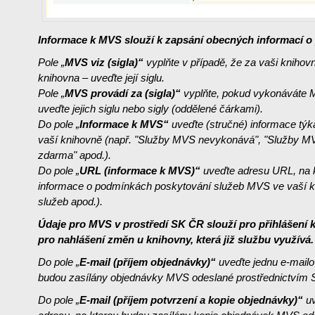
Informace k MVS slouží k zapsání obecných informací o
Pole „
MVS viz (sigla)“
vyplňte
v případě, že za vaši knihov
knihovna – uveďte její siglu.
Pole „
MVS provádí za (sigla)“
vyplňte,
pokud vykonáváte M
uveďte jejich siglu nebo sigly (oddělené čárkami).
Do pole „
I
nformace k MVS“
uveďte (stručné) informace týk
vaší knihovně (např. "Služby MVS nevykonává", "Služby M
zdarma" apod.).
Do pole „
URL (informace k MVS)“
uveďte adresu URL, na k
informace o podmínkách poskytování služeb MVS ve vaší kn
služeb apod.).
Údaje pro MVS v prostředí SK ČR slouží pro přihlášení 
pro nahlášení změn u knihovny, která již službu využívá.
Do pole „
E-mail (příjem objednávky)“
uveďte jednu e-mailo
budou zasílány objednávky MVS odeslané prostřednictvím
Do pole „
E-mail (příjem potvrzení a kopie objednávky)“
uv