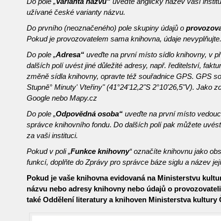
Do pole „
Varianta názvu“
uveďte anglický název vaší instit
užívané české varianty názvu.
Do prvního (neoznačeného) pole skupiny údajů o
provozova
Pokud je provozovatelem sama knihovna, údaje nevyplňujte
Do pole „
Adresa“
uveďte na první místo sídlo knihovny, v 
dalších polí uvést jiné důležité adresy, např. ředitelství, fakt
změně sídla knihovny, opravte též souřadnice GPS.
GPS sou
Stupně° Minuty' Vteřiny" (41°24'12,2"S 2°10'26,5"V). Jako 
Google nebo Mapy.cz
Do pole „
Odpovědná osoba“
uveďte na první místo vedouc
správce knihovního fondu
.
Do dalších polí pak můžete uvés
za vaši instituci.
Pokud v poli „
Funkce knihovny
“ označíte knihovnu jako ob
funkcí, doplňte do Zprávy pro správce báze siglu a název je
Pokud je vaše knihovna evidovaná na Ministerstvu kultu
názvu nebo adresy knihovny nebo údajů o provozovatel
také Oddělení literatury a knihoven Ministerstva kultury