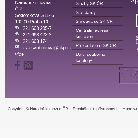
Národní knihovna
Služby SK ČR
ČR
Standardy
Sodomkova 2/1146
Smlouva se SK ČR
102 00 Praha 10
221 663 205-7
Centrální adresář
221 663 428-9
knihoven
221 663 174
Prezentace o SK ČR
eva.svobodova@nkp.cz
více
Další souborné
katalogy
Copyright © Národní knihovna ČR
Prohlášení o přístupnosti
Mapa we