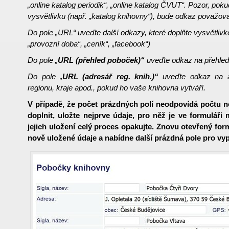
„online katalog periodik“, „online katalog ČVUT“. Pozor, pokud
vysvětlivku (např. „katalog knihovny“), bude odkaz považov
Do pole „URL“ uveďte další odkazy, které doplňte vysvětlivk
„provozní doba“, „ceník“, „facebook“)
Do pole „
URL (přehled poboček)“
uveďte odkaz na přehled
Do pole „
URL (adresář reg. knih.)“
uveďte odkaz na a
regionu, kraje apod., pokud ho vaše knihovna vytváří.
V případě, že počet prázdných polí neodpovídá počtu no
doplnit, uložte nejprve údaje, pro něž je ve formuláři
jejich uložení celý proces opakujte. Znovu otevřený for
nově uložené údaje a nabídne další prázdná pole pro vyp