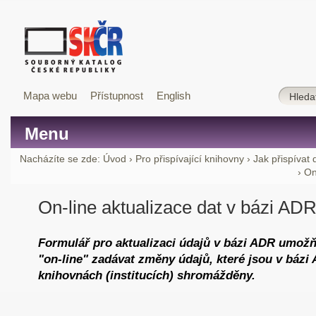
Mapa webu
Přístupnost
English
Menu
Nacházíte se zde:
Úvod
›
Pro přispívající knihovny
›
Jak přispívat
›
On
On-line aktualizace dat v bázi AD
Formulář pro aktualizaci údajů v bázi ADR umož
"on-line" zadávat změny údajů, které jsou v bázi 
knihovnách (institucích) shromážděny.