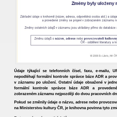
Údaje týkající se telefonních čísel, faxu, e-mailu,
nepodléhají formální kontrole správce báze ADR a pro
v záznamu po uložení. Ostatní údaje obsažené v jednot
formální kontrole správce báze ADR a proveden
zobrazeném záznamu nejpozději do dvou pracovních dn
Pokud se změnily údaje o názvu, adrese nebo provozova
na Ministerstvu kultury ČR, je knihovna povinna tyto změ