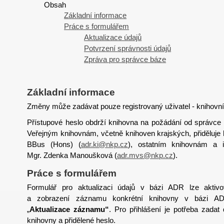
Obsah
Základní informace
Práce s formulářem
Aktualizace údajů
Potvrzení správnosti údajů
Zpráva pro správce báze
Základní informace
Změny může zadávat pouze registrovaný uživatel - knihovní
Přístupové heslo obdrží knihovna na požádání od správce
Veřejným knihovnám, včetně knihoven krajských, přiděluje
BBus (Hons) (
adr.ki@nkp.cz
), ostatním knihovnám a in
Mgr. Zdenka Manoušková (
adr.mvs@nkp.cz
).
Práce s formulářem
Formulář pro aktualizaci údajů v bázi ADR lze aktiv
a zobrazení záznamu konkrétní knihovny v bázi ADR
„
Aktualizace záznamu“
. Pro přihlášení je potřeba zadat
knihovny a přidělené heslo.