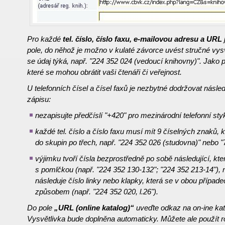
Pro každé
tel. číslo, číslo faxu, e-mailovou adresu a URL
pole, do něhož je možno v kulaté závorce uvést stručné vys
se údaj týká, např. "224 352 024 (vedoucí knihovny)". Jako p
které se mohou obrátit vaši čtenáři či veřejnost.
U telefonních čísel a čísel faxů je
nezbytné dodržovat násled
zápisu:
nezapisujte předčíslí "+420" pro mezinárodní telefonní sty
každé tel. číslo a číslo faxu musí mít 9 číselných znaků,
do skupin po třech, např. "224 352 026 (studovna)" nebo "
výjimku tvoří čísla bezprostředně po sobě následující, kt
s pomlčkou (např. "224 352 130-132"; "224 352 213-14"), n
následuje číslo linky nebo klapky, která se v obou případ
způsobem (např. "224 352 020, l.26").
Do pole
„URL (online katalog)“
uveďte odkaz na on-ine kat
Vysvětlivka bude doplněna automaticky. Můžete ale použít r