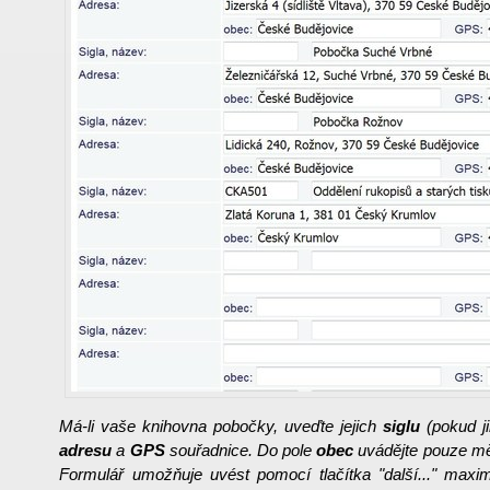
Má-li vaše knihovna pobočky, uveďte jejich
siglu
(pokud ji
adresu
a
GPS
souřadnice.
Do pole
obec
uvádějte pouze měs
Formulář umožňuje uvést pomocí tlačítka "další..." max