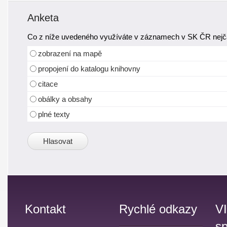
Anketa
Co z níže uvedeného využíváte v záznamech v SK ČR nejča
zobrazení na mapě
propojení do katalogu knihovny
citace
obálky a obsahy
plné texty
Kontakt
Rychlé odkazy
V
sp