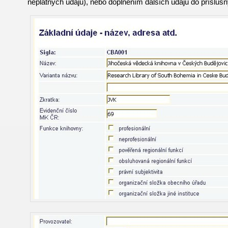
neplatných údajů), nebo doplněním dalších údajů do přísluš