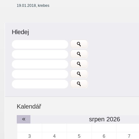
19.01.2018
,
krebes
Hledej
Kalendář
«
srpen 2026
3
4
5
6
7