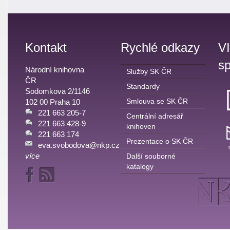
Kontakt
Rychlé odkazy
V
sp
Národní knihovna
Služby SK ČR
ČR
Standardy
Sodomkova 2/1146
Smlouva se SK ČR
102 00 Praha 10
221 663 205-7
Centrální adresář
221 663 428-9
knihoven
221 663 174
Prezentace o SK ČR
eva.svobodova@nkp.cz
více
Další souborné
katalogy