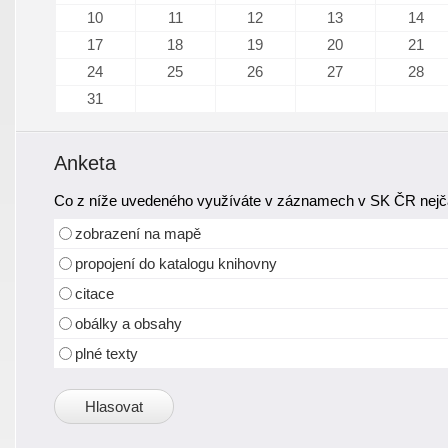
10
11
12
13
14
17
18
19
20
21
24
25
26
27
28
31
Anketa
Co z níže uvedeného využíváte v záznamech v SK ČR nejča
zobrazení na mapě
propojení do katalogu knihovny
citace
obálky a obsahy
plné texty