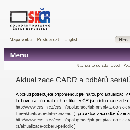
Mapa webu
Přístupnost
English
Menu
Nacházíte se zde:
Úvod
›
Akt
Aktualizace CADR a odběrů seriál
A pokud potřebujete připomenout jak na to, pro aktualizaci v
knihoven a informačních institucí v ČR jsou informace zde (
http://www.caslin.cz/caslin/spoluprace/jak-prispivat-do-sk-c
line-aktualizace-dat-v-bazi-adr
), pro aktualizaci odběrů seri
http://www.caslin.cz/caslin/spoluprace/jak-prispivat-do-sk-c
cr/aktualizace-odberu-periodik
)