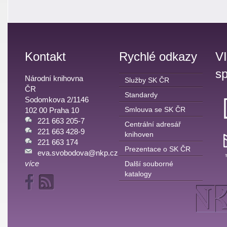
Kontakt
Rychlé odkazy
V
sp
Národní knihovna
Služby SK ČR
ČR
Standardy
Sodomkova 2/1146
Smlouva se SK ČR
102 00 Praha 10
221 663 205-7
Centrální adresář
221 663 428-9
knihoven
221 663 174
Prezentace o SK ČR
eva.svobodova@nkp.cz
více
Další souborné
katalogy