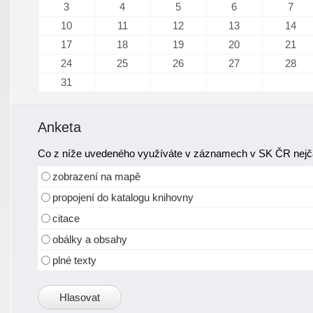
3
4
5
6
7
10
11
12
13
14
17
18
19
20
21
24
25
26
27
28
31
Anketa
Co z níže uvedeného využíváte v záznamech v SK ČR nejča
zobrazení na mapě
propojení do katalogu knihovny
citace
obálky a obsahy
plné texty