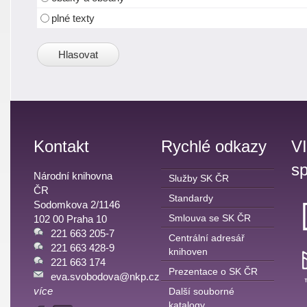
plné texty
Kontakt
Rychlé odkazy
V
sp
Národní knihovna
Služby SK ČR
ČR
Standardy
Sodomkova 2/1146
Smlouva se SK ČR
102 00 Praha 10
221 663 205-7
Centrální adresář
221 663 428-9
knihoven
221 663 174
Prezentace o SK ČR
eva.svobodova@nkp.cz
více
Další souborné
katalogy