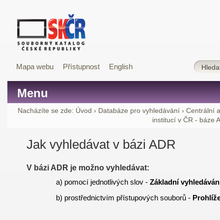
Mapa webu
Přístupnost
English
Menu
Nacházíte se zde:
Úvod
›
Databáze pro vyhledávání
›
Centrální 
institucí v ČR - báze
Jak vyhledávat v bázi ADR
V bázi ADR je možno vyhledávat:
a) pomocí jednotlivých slov -
Základní vyhledáván
b) prostřednictvím přístupových souborů -
Prohlíž