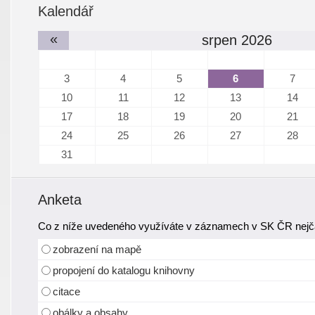
Kalendář
«
srpen 2026
3
4
5
6
7
10
11
12
13
14
17
18
19
20
21
24
25
26
27
28
31
Anketa
Co z níže uvedeného využíváte v záznamech v SK ČR nejča
zobrazení na mapě
propojení do katalogu knihovny
citace
obálky a obsahy