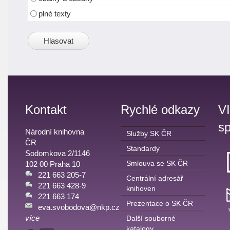
plné texty
Kontakt
Rychlé odkazy
V
sp
Národní knihovna
Služby SK ČR
ČR
Standardy
Sodomkova 2/1146
Smlouva se SK ČR
102 00 Praha 10
221 663 205-7
Centrální adresář
221 663 428-9
knihoven
221 663 174
Prezentace o SK ČR
eva.svobodova@nkp.cz
více
Další souborné
katalogy