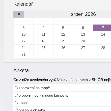
Kalendář
«
srpen 2026
3
4
5
6
7
10
11
12
13
14
17
18
19
20
21
24
25
26
27
28
31
Anketa
Co z níže uvedeného využíváte v záznamech v SK ČR nejča
zobrazení na mapě
propojení do katalogu knihovny
citace
obálky a obsahy