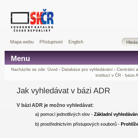
Mapa webu
Přístupnost
English
Menu
Nacházíte se zde:
Úvod
›
Databáze pro vyhledávání
›
Centrální 
institucí v ČR - báze
Jak vyhledávat v bázi ADR
V bázi ADR je možno vyhledávat:
a) pomocí jednotlivých slov -
Základní vyhledáván
b) prostřednictvím přístupových souborů -
Prohlíž