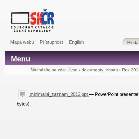
Mapa webu
Přístupnost
English
Menu
Nacházíte se zde:
Úvod
›
dokumenty_obsah
›
Rok 201
minimalni_zaznam_2013.ppt
— PowerPoint presentat
bytes)