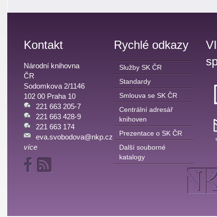
Kontakt
Rychlé odkazy
V
sp
Národní knihovna
Služby SK ČR
ČR
Standardy
Sodomkova 2/1146
Smlouva se SK ČR
102 00 Praha 10
221 663 205-7
Centrální adresář
221 663 428-9
knihoven
221 663 174
Prezentace o SK ČR
eva.svobodova@nkp.cz
více
Další souborné
katalogy