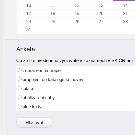
10
11
12
13
14
17
18
19
20
21
24
25
26
27
28
31
Anketa
Co z níže uvedeného využíváte v záznamech v SK ČR nejča
zobrazení na mapě
propojení do katalogu knihovny
citace
obálky a obsahy
plné texty