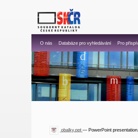
O nás
Databáze pro vyhledávání
Pro přispí
obalky.ppt
— PowerPoint presentation