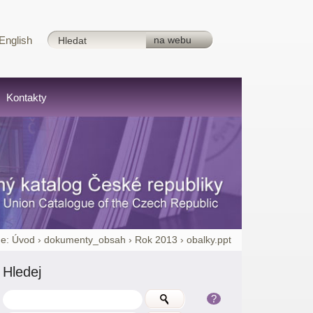
English
Kontakty
e:
Úvod
›
dokumenty_obsah
›
Rok 2013
›
obalky.ppt
Hledej
?