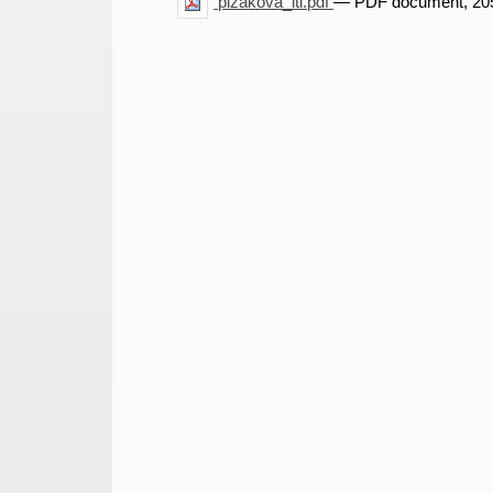
plzakova_iti.pdf
— PDF document, 205