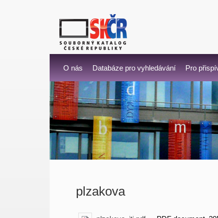
O nás
Databáze pro vyhledávání
Pro přispí
plzakova