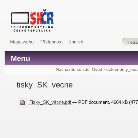
Mapa webu
Přístupnost
English
Menu
Nacházíte se zde:
Úvod
›
dokumenty_obs
tisky_SK_vecne
Tisky_SK_věcné.pdf
— PDF document, 4664 kB (477