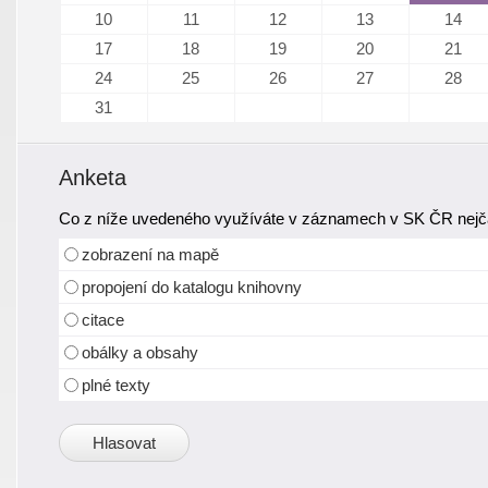
10
11
12
13
14
17
18
19
20
21
24
25
26
27
28
31
Anketa
Co z níže uvedeného využíváte v záznamech v SK ČR nejča
zobrazení na mapě
propojení do katalogu knihovny
citace
obálky a obsahy
plné texty