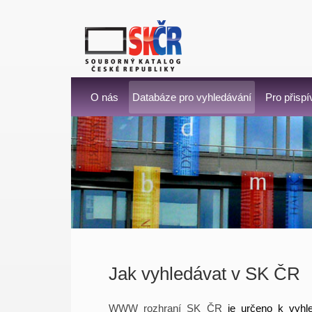
O nás
Databáze pro vyhledávání
Pro přispí
Jak vyhledávat v SK ČR
WWW rozhraní SK ČR
je určeno k vyhle