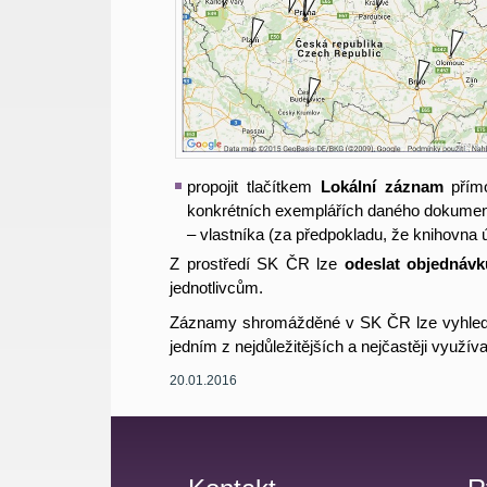
propojit tlačítkem
Lokální záznam
přímo
konkrétních exemplářích daného dokumentu
– vlastníka (za předpokladu, že knihovna 
Z prostředí SK ČR lze
odeslat objednáv
jednotlivcům.
Záznamy shromážděné v SK ČR lze vyhledá
jedním z nejdůležitějších a nejčastěji využí
20.01.2016