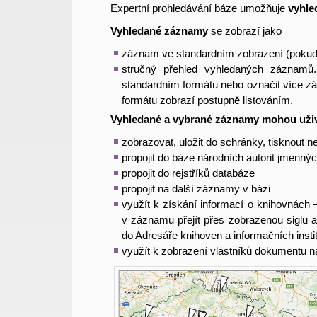
Expertní prohledávání báze umožňuje
vyhle
Vyhledané záznamy
se zobrazí jako
záznam ve standardním zobrazení (pokud
stručný přehled vyhledaných záznamů
standardním formátu nebo označit více z
formátu zobrazí postupně listováním.
Vyhledané a vybrané záznamy mohou uživ
zobrazovat, uložit do schránky, tisknout 
propojit do báze národních autorit jmenný
propojit do rejstříků databáze
propojit na další záznamy v bázi
využít k získání informací o knihovnách 
v záznamu přejít přes zobrazenou siglu 
do Adresáře knihoven a informačních insti
využít k zobrazení vlastníků dokumentu 