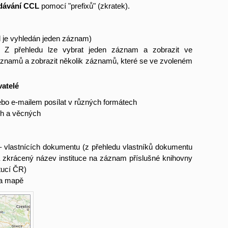
dávání CCL
pomocí "prefixů" (zkratek).
 je vyhledán jeden záznam)
. Z přehledu lze vybrat jeden záznam a zobrazit ve
áznamů a zobrazit několik záznamů, které se ve zvoleném
atelé
nebo e-mailem posílat v různých formátech
ch a věcných
– vlastnících dokumentu (z přehledu vlastníků dokumentu
a zkrácený název instituce na záznam příslušné knihovny
tucí ČR)
na mapě