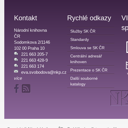
Kontakt
Rychlé odkazy
V
sp
Národní knihovna
Služby SK ČR
ČR
Standardy
Sodomkova 2/1146
Smlouva se SK ČR
102 00 Praha 10
221 663 205-7
Centrální adresář
221 663 428-9
knihoven
221 663 174
Prezentace o SK ČR
eva.svobodova@nkp.cz
více
Další souborné
katalogy