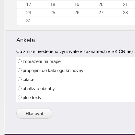
17
18
19
20
21
24
25
26
27
28
31
Anketa
Co z níže uvedeného využíváte v záznamech v SK ČR nejča
zobrazení na mapě
propojení do katalogu knihovny
citace
obálky a obsahy
plné texty