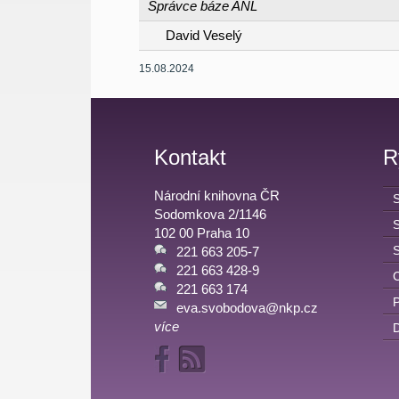
Správce báze ANL
David Veselý
15.08.2024
Kontakt
R
Národní knihovna ČR
Sodomkova 2/1146
102 00 Praha 10
221 663 205-7
221 663 428-9
C
221 663 174
eva.svobodova@nkp.cz
více
D