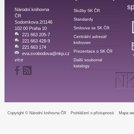
sp
Národní knihovna
Služby SK ČR
ČR
Standardy
Sodomkova 2/1146
Smlouva se SK ČR
102 00 Praha 10
221 663 205-7
Centrální adresář
221 663 428-9
knihoven
221 663 174
Prezentace o SK ČR
eva.svobodova@nkp.cz
více
Další souborné
katalogy
Copyright © Národní knihovna ČR
Prohlášení o přístupnosti
Mapa we