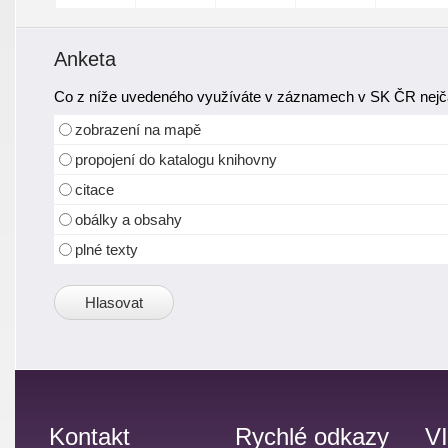
Anketa
Co z níže uvedeného využíváte v záznamech v SK ČR nejča
zobrazení na mapě
propojení do katalogu knihovny
citace
obálky a obsahy
plné texty
Kontakt
Rychlé odkazy
V