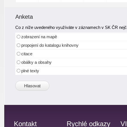
Anketa
Co z níže uvedeného využíváte v záznamech v SK ČR nejča
zobrazení na mapě
propojení do katalogu knihovny
citace
obálky a obsahy
plné texty
Kontakt
Rychlé odkazy
V