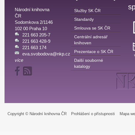
sp
Národní knihovna
Služby SK ČR
ČR
Standardy
Sodomkova 2/1146
Smlouva se SK ČR
102 00 Praha 10
221 663 205-7
Centrální adresář
221 663 428-9
knihoven
221 663 174
Prezentace o SK ČR
eva.svobodova@nkp.cz
více
Další souborné
katalogy
Copyright © Národní knihovna ČR
Prohlášení o přístupnosti
Mapa we