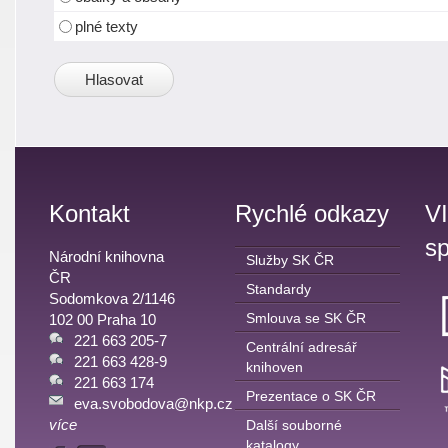
plné texty
Kontakt
Rychlé odkazy
V
sp
Národní knihovna
Služby SK ČR
ČR
Standardy
Sodomkova 2/1146
Smlouva se SK ČR
102 00 Praha 10
221 663 205-7
Centrální adresář
221 663 428-9
knihoven
221 663 174
Prezentace o SK ČR
eva.svobodova@nkp.cz
více
Další souborné
katalogy