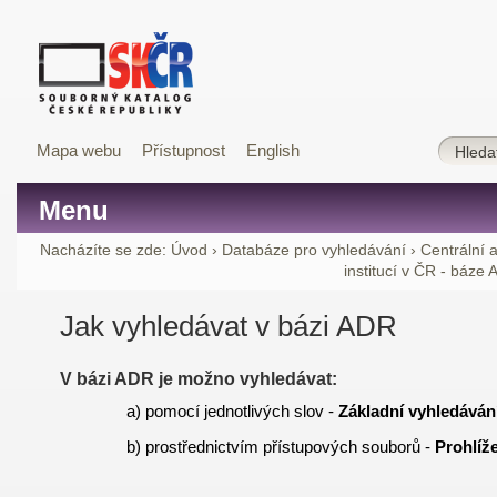
Mapa webu
Přístupnost
English
Menu
Nacházíte se zde:
Úvod
›
Databáze pro vyhledávání
›
Centrální 
institucí v ČR - báze
Jak vyhledávat v bázi ADR
V bázi ADR je možno vyhledávat:
a) pomocí jednotlivých slov -
Základní vyhledáván
b) prostřednictvím přístupových souborů -
Prohlíž