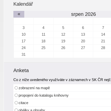
Kalendář
«
srpen 2026
3
4
5
6
7
10
11
12
13
14
17
18
19
20
21
24
25
26
27
28
31
Anketa
Co z níže uvedeného využíváte v záznamech v SK ČR nejča
zobrazení na mapě
propojení do katalogu knihovny
citace
obálky a obsahy