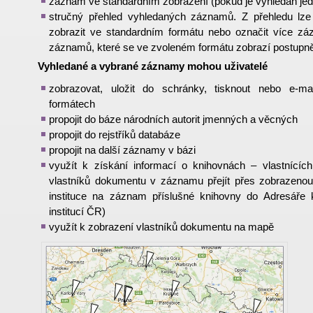
záznam ve standardním zobrazení (pokud je vyhledán je
stručný přehled vyhledaných záznamů. Z přehledu lz
zobrazit ve standardním formátu nebo označit více zá
záznamů, které se ve zvoleném formátu zobrazí postupně
Vyhledané a vybrané záznamy mohou uživatelé
zobrazovat, uložit do schránky, tisknout nebo e-ma
formátech
propojit do báze národních autorit jmenných a věcných
propojit do rejstříků databáze
propojit na další záznamy v bázi
využít k získání informací o knihovnách – vlastnícíc
vlastníků dokumentu v záznamu přejít přes zobrazenou
instituce na záznam příslušné knihovny do Adresáře 
institucí ČR)
využít k zobrazení vlastníků dokumentu na mapě