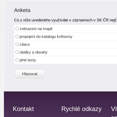
Anketa
Co z níže uvedeného využíváte v záznamech v SK ČR nejča
zobrazení na mapě
propojení do katalogu knihovny
citace
obálky a obsahy
plné texty
Kontakt
Rychlé odkazy
V