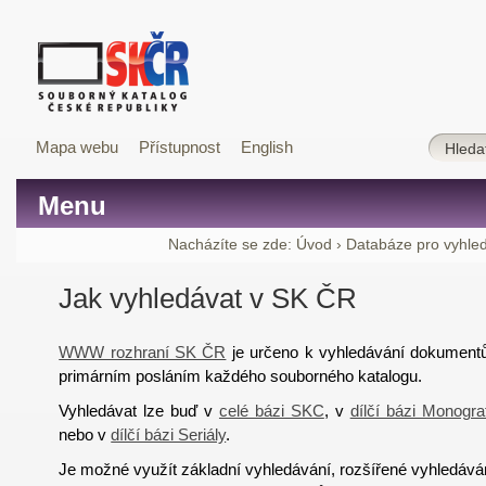
Mapa webu
Přístupnost
English
Menu
Nacházíte se zde:
Úvod
›
Databáze pro vyhle
Jak vyhledávat v SK ČR
WWW rozhraní SK ČR
je určeno k vyhledávání dokumentů a
primárním posláním každého souborného katalogu.
Vyhledávat lze buď v
celé bázi SKC
,
v
dílčí bázi Monograf
nebo v
dílčí bázi Seriály
.
Je možné využít základní vyhledávání, rozšířené vyhledává