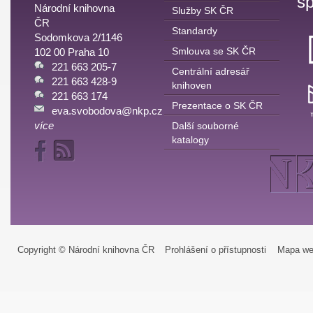
sp
Národní knihovna
Služby SK ČR
ČR
Standardy
Sodomkova 2/1146
Smlouva se SK ČR
102 00 Praha 10
221 663 205-7
Centrální adresář
221 663 428-9
knihoven
221 663 174
Prezentace o SK ČR
eva.svobodova@nkp.cz
více
Další souborné
katalogy
Copyright © Národní knihovna ČR
Prohlášení o přístupnosti
Mapa we