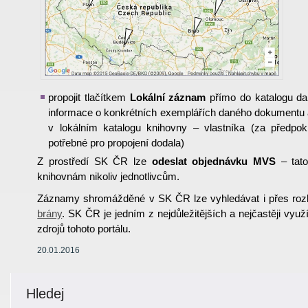
propojit tlačítkem
Lokální záznam
přímo do katalogu da
informace o konkrétních exemplářích daného dokumentu a
v lokálním katalogu knihovny – vlastníka (za předpok
potřebné pro propojení dodala)
Z prostředí SK ČR lze
odeslat objednávku MVS
– tato
knihovnám nikoliv jednotlivcům.
Záznamy shromážděné v SK ČR lze vyhledávat i přes roz
brány
. SK ČR je jedním z nejdůležitějších a nejčastěji vy
zdrojů tohoto portálu.
20.01.2016
Hledej