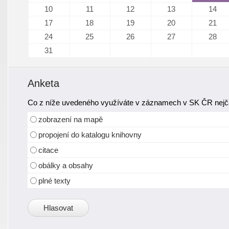
10
11
12
13
14
17
18
19
20
21
24
25
26
27
28
31
Anketa
Co z níže uvedeného využíváte v záznamech v SK ČR nejča
zobrazení na mapě
propojení do katalogu knihovny
citace
obálky a obsahy
plné texty