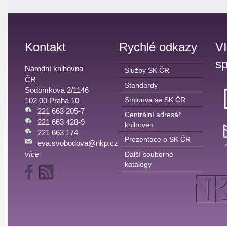
Kontakt
Rychlé odkazy
V
sp
Národní knihovna
Služby SK ČR
ČR
Standardy
Sodomkova 2/1146
Smlouva se SK ČR
102 00 Praha 10
221 663 205-7
Centrální adresář
221 663 428-9
knihoven
221 663 174
Prezentace o SK ČR
eva.svobodova@nkp.cz
více
Další souborné
katalogy