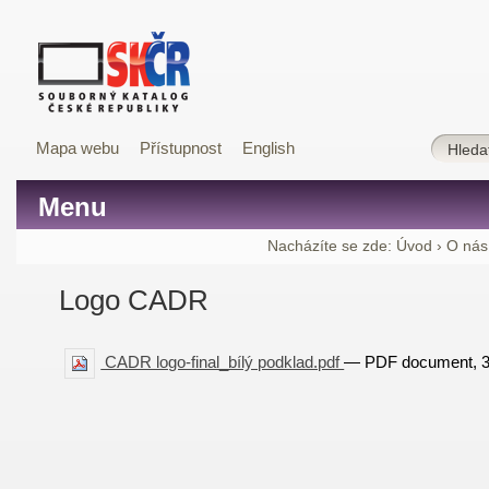
Mapa webu
Přístupnost
English
Menu
Nacházíte se zde:
Úvod
›
O nás
Logo CADR
CADR logo-final_bílý podklad.pdf
— PDF document, 36