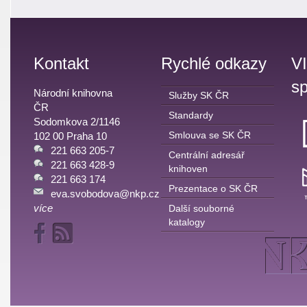
Kontakt
Rychlé odkazy
V
sp
Národní knihovna
Služby SK ČR
ČR
Standardy
Sodomkova 2/1146
Smlouva se SK ČR
102 00 Praha 10
221 663 205-7
Centrální adresář
221 663 428-9
knihoven
221 663 174
Prezentace o SK ČR
eva.svobodova@nkp.cz
více
Další souborné
katalogy