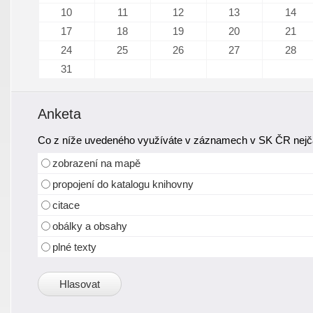
10
11
12
13
14
17
18
19
20
21
24
25
26
27
28
31
Anketa
Co z níže uvedeného využíváte v záznamech v SK ČR nejča
zobrazení na mapě
propojení do katalogu knihovny
citace
obálky a obsahy
plné texty