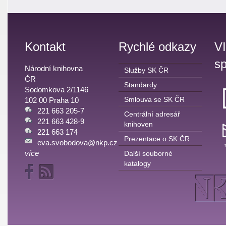
Kontakt
Rychlé odkazy
V
sp
Národní knihovna
Služby SK ČR
ČR
Standardy
Sodomkova 2/1146
Smlouva se SK ČR
102 00 Praha 10
221 663 205-7
Centrální adresář
221 663 428-9
knihoven
221 663 174
Prezentace o SK ČR
eva.svobodova@nkp.cz
více
Další souborné
katalogy