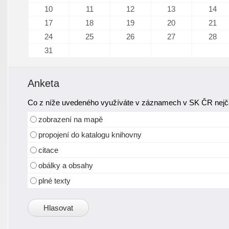
10
11
12
13
14
17
18
19
20
21
24
25
26
27
28
31
Anketa
Co z níže uvedeného využíváte v záznamech v SK ČR nejča
zobrazení na mapě
propojení do katalogu knihovny
citace
obálky a obsahy
plné texty