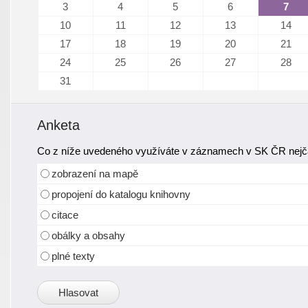
3
4
5
6
7
10
11
12
13
14
17
18
19
20
21
24
25
26
27
28
31
Anketa
Co z níže uvedeného využíváte v záznamech v SK ČR nejča
zobrazení na mapě
propojení do katalogu knihovny
citace
obálky a obsahy
plné texty