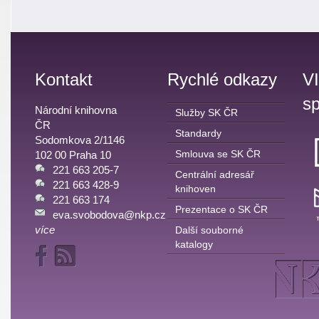
Kontakt
Rychlé odkazy
V
sp
Národní knihovna
Služby SK ČR
ČR
Standardy
Sodomkova 2/1146
Smlouva se SK ČR
102 00 Praha 10
221 663 205-7
Centrální adresář
221 663 428-9
knihoven
221 663 174
Prezentace o SK ČR
eva.svobodova@nkp.cz
více
Další souborné
katalogy