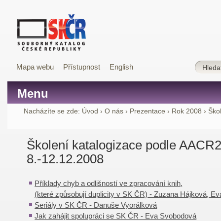
Mapa webu
Přístupnost
English
Menu
Nacházíte se zde:
Úvod
›
O nás
›
Prezentace
›
Rok 2008
›
Ško
Školení katalogizace podle AACR2
8.-12.12.2008
Příklady chyb a odlišností ve zpracování knih,
(které způsobují duplicity v SK ČR) - Zuzana Hájková, 
Seriály v SK ČR - Danuše Vyorálková
Jak zahájit spolupráci se SK ČR - Eva Svobodová