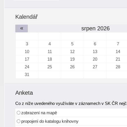
Kalendář
«
srpen 2026
3
4
5
6
7
10
11
12
13
14
17
18
19
20
21
24
25
26
27
28
31
Anketa
Co z níže uvedeného využíváte v záznamech v SK ČR nejča
zobrazení na mapě
propojení do katalogu knihovny