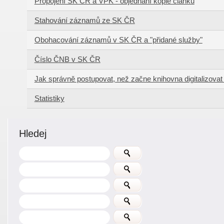
Propojení SK ČR a VPK - objednání kopie článku
Stahování záznamů ze SK ČR
Obohacování záznamů v SK ČR a "přidané služby"
Číslo ČNB v SK ČR
Jak správně postupovat, než začne knihovna digitalizova
Statistiky
Hledej