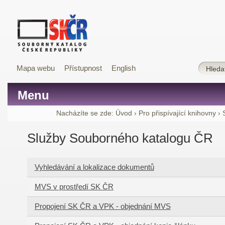
Mapa webu
Přístupnost
English
Menu
Nacházíte se zde:
Úvod
›
Pro přispívající knihovny
›
Služby Souborného katalogu ČR
Vyhledávání a lokalizace dokumentů
MVS v prostředí SK ČR
Propojení SK ČR a VPK - objednání MVS