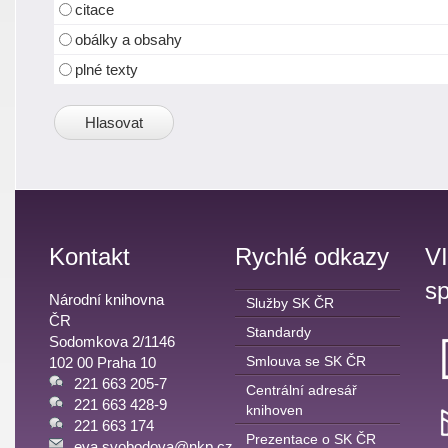
citace
obálky a obsahy
plné texty
Kontakt
Rychlé odkazy
V
sp
Národní knihovna
Služby SK ČR
ČR
Standardy
Sodomkova 2/1146
Smlouva se SK ČR
102 00 Praha 10
221 663 205-7
Centrální adresář
221 663 428-9
knihoven
221 663 174
Prezentace o SK ČR
eva.svobodova@nkp.cz