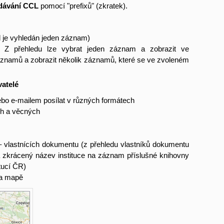
dávání CCL
pomocí "prefixů" (zkratek).
 je vyhledán jeden záznam)
. Z přehledu lze vybrat jeden záznam a zobrazit ve
áznamů a zobrazit několik záznamů, které se ve zvoleném
atelé
nebo e-mailem posílat v různých formátech
ch a věcných
– vlastnících dokumentu (z přehledu vlastníků dokumentu
a zkrácený název instituce na záznam příslušné knihovny
tucí ČR)
na mapě