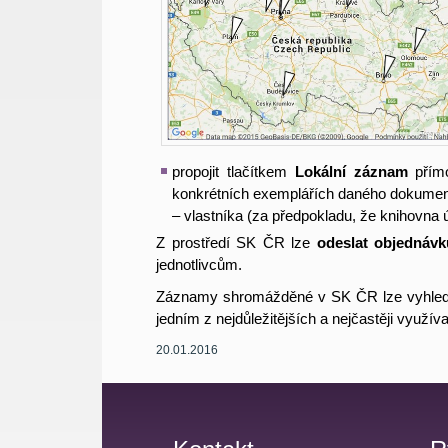
propojit tlačítkem
Lokální záznam
přímo
konkrétních exemplářích daného dokumentu
– vlastníka (za předpokladu, že knihovna 
Z prostředí SK ČR lze
odeslat objednáv
jednotlivcům.
Záznamy shromážděné v SK ČR lze vyhledá
jedním z nejdůležitějších a nejčastěji využí
20.01.2016