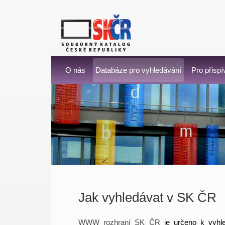
O nás
Databáze pro vyhledávání
Pro přispí
Jak vyhledávat v SK ČR
WWW rozhraní SK ČR
je určeno k vyhle