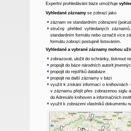
Expertní prohledávání báze umožňuje
vyhle
Vyhledané záznamy
se zobrazí jako
záznam ve standardním zobrazení (pokud
stručný přehled vyhledaných záznamů
standardním formátu nebo označit více z
formátu zobrazí postupně listováním.
Vyhledané a vybrané záznamy mohou uživ
zobrazovat, uložit do schránky, tisknout 
propojit do báze národních autorit jmenný
propojit do rejstříků databáze
propojit na další záznamy v bázi
využít k získání informací o knihovnách 
v záznamu přejít přes zobrazenou siglu 
do Adresáře knihoven a informačních insti
využít k zobrazení vlastníků dokumentu 