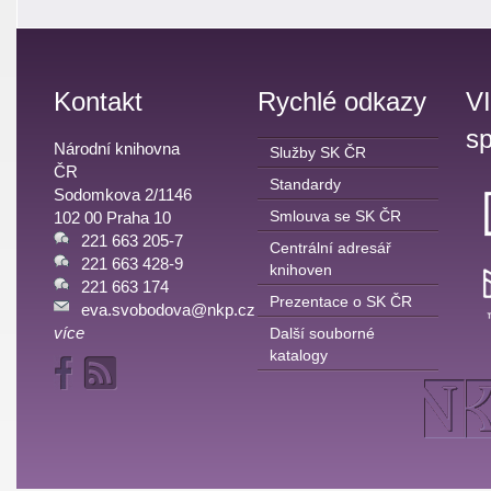
Kontakt
Rychlé odkazy
V
sp
Národní knihovna
Služby SK ČR
ČR
Standardy
Sodomkova 2/1146
Smlouva se SK ČR
102 00 Praha 10
221 663 205-7
Centrální adresář
221 663 428-9
knihoven
221 663 174
Prezentace o SK ČR
eva.svobodova@nkp.cz
více
Další souborné
katalogy