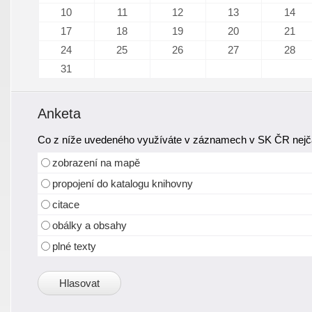
10
11
12
13
14
17
18
19
20
21
24
25
26
27
28
31
Anketa
Co z níže uvedeného využíváte v záznamech v SK ČR nejča
zobrazení na mapě
propojení do katalogu knihovny
citace
obálky a obsahy
plné texty