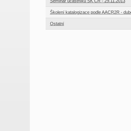
Seminář účastníků SK ČR - 29.11.2013
Školení katalogizace podle AACR2R - dub
Ostatní