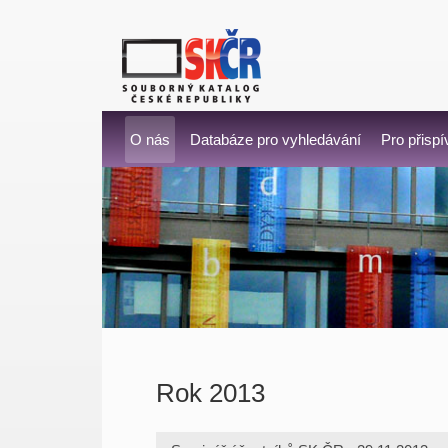
O nás
Databáze pro vyhledávání
Pro přispí
Rok 2013