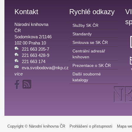
Kontakt
Rychlé odkazy
V
sp
Národní knihovna
Služby SK ČR
ČR
Standardy
Sodomkova 2/1146
Smlouva se SK ČR
102 00 Praha 10
221 663 205-7
Centrální adresář
221 663 428-9
knihoven
221 663 174
Prezentace o SK ČR
eva.svobodova@nkp.cz
více
Další souborné
katalogy
Copyright © Národní knihovna ČR
Prohlášení o přístupnosti
Mapa we