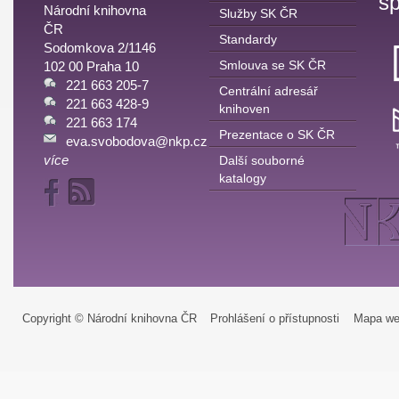
sp
Národní knihovna
Služby SK ČR
ČR
Standardy
Sodomkova 2/1146
Smlouva se SK ČR
102 00 Praha 10
221 663 205-7
Centrální adresář
221 663 428-9
knihoven
221 663 174
Prezentace o SK ČR
eva.svobodova@nkp.cz
více
Další souborné
katalogy
Copyright © Národní knihovna ČR
Prohlášení o přístupnosti
Mapa we