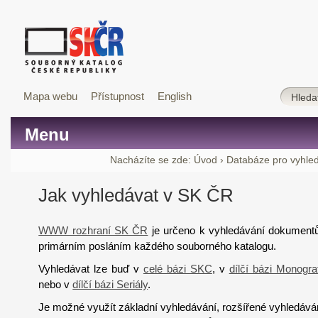
Mapa webu
Přístupnost
English
Menu
Nacházíte se zde:
Úvod
›
Databáze pro vyhle
Jak vyhledávat v SK ČR
WWW rozhraní SK ČR
je určeno k vyhledávání dokumentů a
primárním posláním každého souborného katalogu.
Vyhledávat lze buď v
celé bázi SKC
,
v
dílčí bázi Monograf
nebo v
dílčí bázi Seriály
.
Je možné využít základní vyhledávání, rozšířené vyhledává