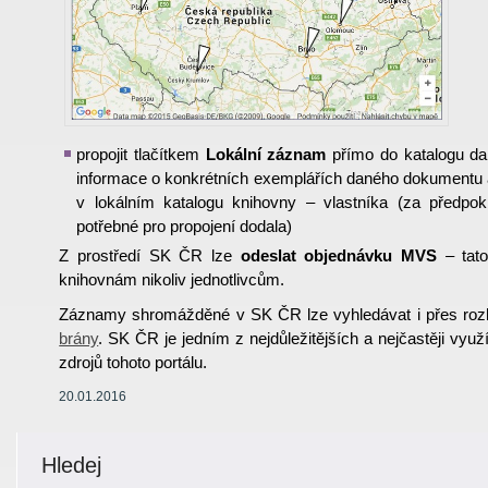
propojit tlačítkem
Lokální záznam
přímo do katalogu da
informace o konkrétních exemplářích daného dokumentu a
v lokálním katalogu knihovny – vlastníka (za předpok
potřebné pro propojení dodala)
Z prostředí SK ČR lze
odeslat objednávku MVS
– tato
knihovnám nikoliv jednotlivcům.
Záznamy shromážděné v SK ČR lze vyhledávat i přes roz
brány
. SK ČR je jedním z nejdůležitějších a nejčastěji vy
zdrojů tohoto portálu.
20.01.2016
Hledej