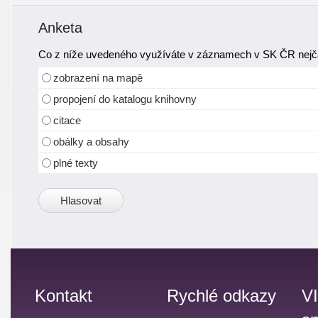
Anketa
Co z níže uvedeného využíváte v záznamech v SK ČR nejča
zobrazení na mapě
propojení do katalogu knihovny
citace
obálky a obsahy
plné texty
Kontakt
Rychlé odkazy
V