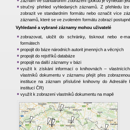
záznam ve standardním zobrazení (pokud je vyhledán je
stručný přehled vyhledaných záznamů. Z přehledu lz
zobrazit ve standardním formátu nebo označit více zá
záznamů, které se ve zvoleném formátu zobrazí postupně
Vyhledané a vybrané záznamy mohou uživatelé
zobrazovat, uložit do schránky, tisknout nebo e-ma
formátech
propojit do báze národních autorit jmenných a věcných
propojit do rejstříků databáze
propojit na další záznamy v bázi
využít k získání informací o knihovnách – vlastnícíc
vlastníků dokumentu v záznamu přejít přes zobrazenou
instituce na záznam příslušné knihovny do Adresáře 
institucí ČR)
využít k zobrazení vlastníků dokumentu na mapě